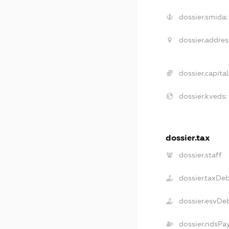
dossier.smida:
dossier.addres
dossier.capital
dossier.kveds:
dossier.tax
dossier.staff
dossier.taxDe
dossier.esvDe
dossier.ndsPa