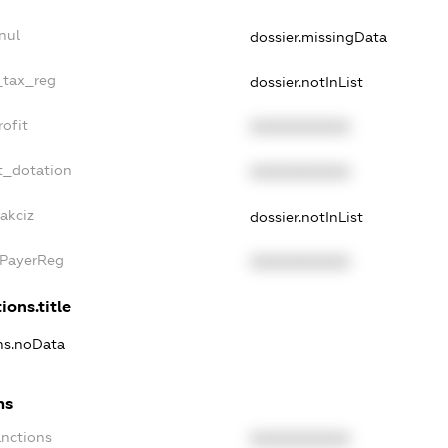
nul
dossier.missingData
_tax_reg
dossier.notInList
ofit
XXXXXXXXXX
t_dotation
XXXXXXXXXX
akciz
dossier.notInList
xPayerReg
XXXXXXXXXX
ions.title
ons.noData
ns
anctions
XXXXXXXXXX