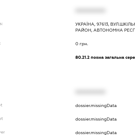
XXXXXXXXXX
s:
УКРАЇНА, 97613, ВУЛ.ШКІЛ
РАЙОН, АВТОНОМНА РЕСП
:
0 грн.
80.21.2
повна загальна сере
XXXXXXXXXX
bt
dossier.missingData
bt
dossier.missingData
yer
dossier.missingData