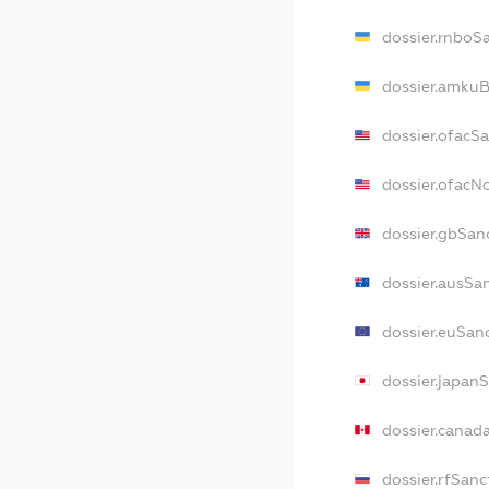
dossier.rnboS
dossier.amkuB
dossier.ofacS
dossier.ofac
dossier.gbSan
dossier.ausSa
dossier.euSan
dossier.japan
dossier.canad
dossier.rfSanc