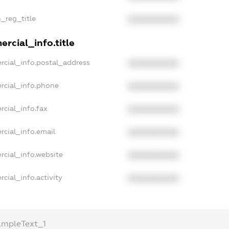
n_reg_title
XXXXXXXXXX
rcial_info.title
rcial_info.postal_address
XXXXXXXXXX
rcial_info.phone
XXXXXXXXXX
rcial_info.fax
XXXXXXXXXX
rcial_info.email
XXXXXXXXXX
rcial_info.website
XXXXXXXXXX
cial_info.activity
XXXXXXXXXX
ampleText_1