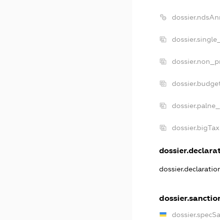
dossier.ndsAn
dossier.single
dossier.non_pr
dossier.budge
dossier.palne_
dossier.bigTa
dossier.declarat
dossier.declarati
dossier.sanctio
dossier.specS