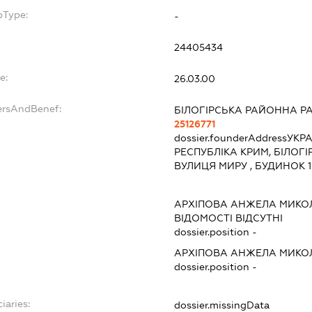
bType:
-
24405434
e:
26.03.00
ersAndBenef:
БІЛОГІРСЬКА РАЙОННА Р
25126771
dossier.founderAddress
УКРА
РЕСПУБЛІКА КРИМ, БІЛОГІР
ВУЛИЦЯ МИРУ , БУДИНОК 1
АРХІПОВА АНЖЕЛА МИКО
ВІДОМОСТІ ВІДСУТНІ
dossier.position -
АРХІПОВА АНЖЕЛА МИКО
dossier.position -
iaries:
dossier.missingData