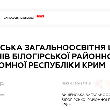
BETA
CAHEADER.PERSSEARCH
ЬКА ЗАГАЛЬНООСВІТНЯ ШК
ІВ БІЛОГІРСЬКОЇ РАЙОНН
ОМНОЇ РЕСПУБЛІКИ КРИМ
riskFactors.title
0
0
me:
ВИШЕНСЬКА ЗАГАЛЬНООСВІ
БІЛОГІРСЬКОЇ РАЙОННОЇ
КРИМ