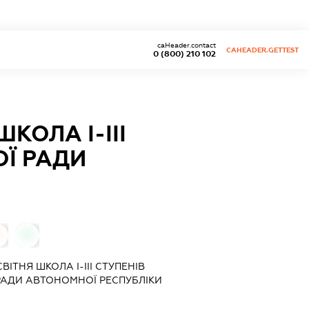
caHeader.contact
CAHEADER.GETTEST
0 (800) 210 102
ОЛА I-III
ОЇ РАДИ
0
ТНЯ ШКОЛА I-III СТУПЕНІВ
 РАДИ АВТОНОМНОЇ РЕСПУБЛІКИ