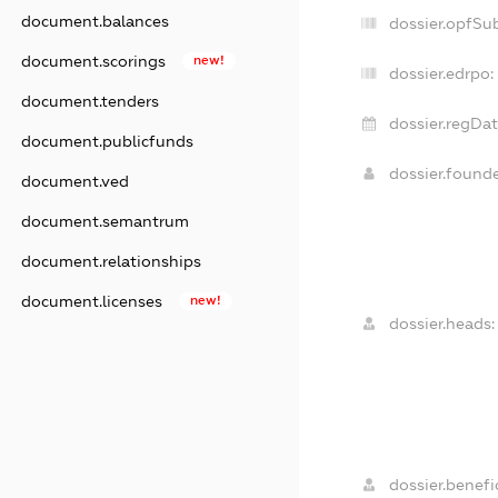
document.balances
dossier.opfSu
document.scorings
new!
dossier.edrpo:
document.tenders
dossier.regDat
document.publicfunds
dossier.found
document.ved
document.semantrum
document.relationships
document.licenses
new!
dossier.heads:
dossier.benefic