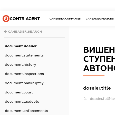
CONTR AGENT
CAHEADER.COMPANIES
CAHEADER.PERSONS
CAHEADER.SEARCH
document.dossier
ВИШЕНС
document.statements
СТУПЕН
document.history
АВТОН
document.inspections
document.bankruptcy
dossier.title
document.court
dossier.fullNa
document.taxdebts
document.enforcements