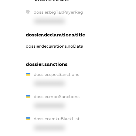
dossier.bigTaxPayerReg
XXXXXXXXXX
dossier.declarations.title
dossier.declarations.noData
dossier.sanctions
dossier.specSanctions
XXXXXXXXXX
dossier.rnboSanctions
XXXXXXXXXX
dossier.amkuBlackList
XXXXXXXXXX