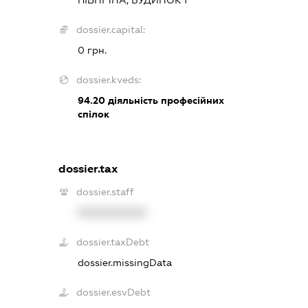
dossier.capital:
0 грн.
dossier.kveds:
94.20
діяльність професійних
спілок
dossier.tax
dossier.staff
XXXXXXXXXX
dossier.taxDebt
dossier.missingData
dossier.esvDebt