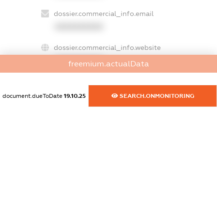
dossier.commercial_info.email
XXXXXXXXXX
dossier.commercial_info.website
XXXXXXXXXX
freemium.actualData
dossier.commercial_info.activity
XXXXXXXXXX
document.dueToDate
19.10.25
SEARCH.ONMONITORING
freemium.exampleText_1
freemium.exampleText_2
freemium.anonymousPerSearch2
FREEMIUM.DETAILS
FREEMIUM.REGISTER