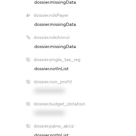
dossier.missingData
dossier.ndsPayer
dossier.missingData
dossier.ndsAnnul
dossier.missingData
dossier.single_tax_reg
dossier.notInList
dossier.non_profit
XXXXXXXXXX
dossier.budget_dotation
XXXXXXXXXX
dossier.palne_akciz
dossier.notInList