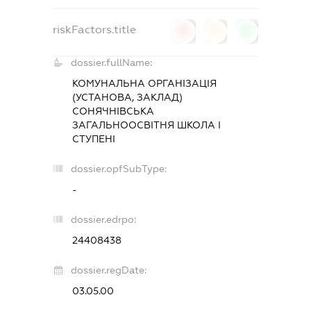
riskFactors.title
0
0
0
dossier.fullName:
КОМУНАЛЬНА ОРГАНІЗАЦІЯ
(УСТАНОВА, ЗАКЛАД)
СОНЯЧНІВСЬКА
ЗАГАЛЬНООСВІТНЯ ШКОЛА I
СТУПЕНІ
dossier.opfSubType:
-
dossier.edrpo:
24408438
dossier.regDate:
03.05.00