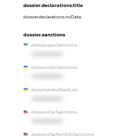
dossier.declarations.title
dossier.declarations.noData
dossier.sanctions
dossier.specSanctions
XXXXXXXXXX
dossier.rnboSanctions
XXXXXXXXXX
dossier.amkuBlackList
XXXXXXXXXX
dossier.ofacSanctions
XXXXXXXXXX
dossier.ofacNonSdnSanctions