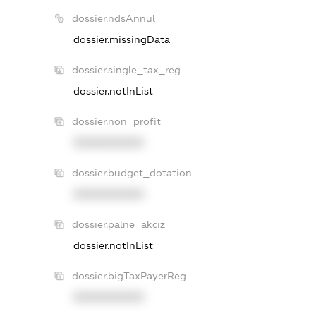
dossier.ndsAnnul
dossier.missingData
dossier.single_tax_reg
dossier.notInList
dossier.non_profit
XXXXXXXXXX
dossier.budget_dotation
XXXXXXXXXX
dossier.palne_akciz
dossier.notInList
dossier.bigTaxPayerReg
XXXXXXXXXX