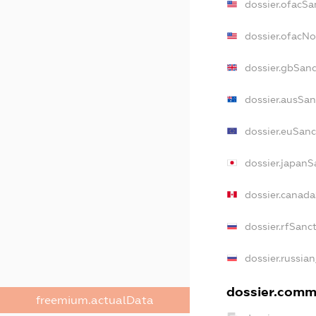
dossier.ofacSa
dossier.ofacN
dossier.gbSan
dossier.ausSan
dossier.euSanc
dossier.japanS
dossier.canad
dossier.rfSanc
dossier.russia
dossier.comme
freemium.actualData