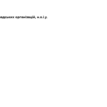
дських організацій, н.в.і.у.