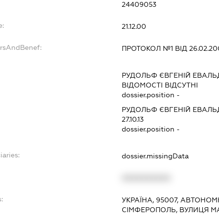
24409053
e:
21.12.00
ersAndBenef:
ПРОТОКОЛ №1 ВІД 26.02.200
РУДОЛЬФ ЄВГЕНІЙ ЕВАЛ
ВІДОМОСТІ ВІДСУТНІ
dossier.position -
РУДОЛЬФ ЄВГЕНІЙ ЕВАЛ
27.10.13
dossier.position -
iaries:
dossier.missingData
XXXXXXXXXX
:
УКРАЇНА, 95007, АВТОНОМ
СІМФЕРОПОЛЬ, ВУЛИЦЯ МА