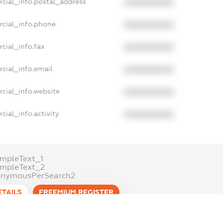
rcial_info.postal_address
XXXXXXXXXX
rcial_info.phone
XXXXXXXXXX
cial_info.fax
XXXXXXXXXX
cial_info.email
XXXXXXXXXX
cial_info.website
XXXXXXXXXX
cial_info.activity
XXXXXXXXXX
mpleText_1
ampleText_2
onymousPerSearch2
ETAILS
FREEMIUM.REGISTER