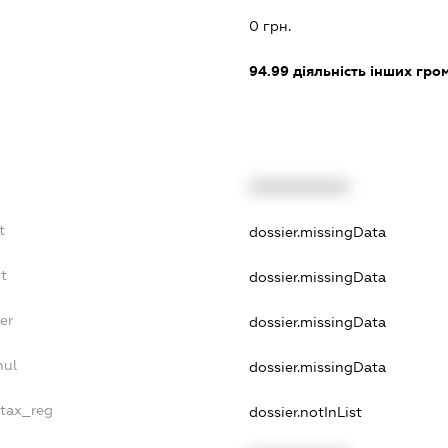
0 грн.
94.99
діяльність інших грома
XXXXXXXXXX
t
dossier.missingData
bt
dossier.missingData
er
dossier.missingData
nul
dossier.missingData
_tax_reg
dossier.notInList