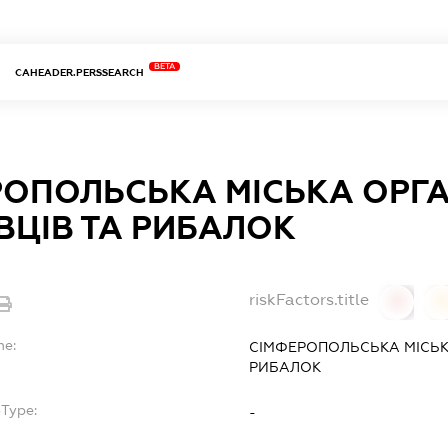
BETA
CAHEADER.PERSSEARCH
ОПОЛЬСЬКА МІСЬКА ОРГА
ВЦІВ ТА РИБАЛОК
riskFactors.title
0
0
me:
СІМФЕРОПОЛЬСЬКА МІСЬК
РИБАЛОК
bType:
-