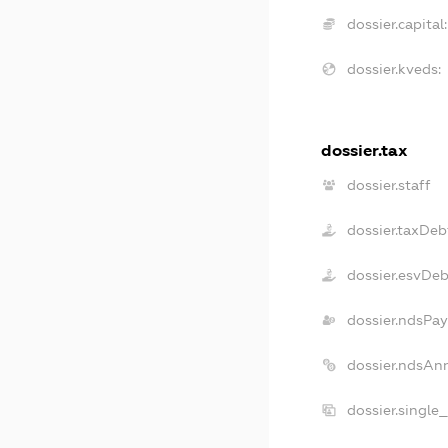
dossier.capital:
dossier.kveds:
dossier.tax
dossier.staff
dossier.taxDeb
dossier.esvDe
dossier.ndsPay
dossier.ndsAn
dossier.single