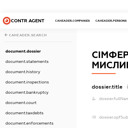
CONTR AGENT
CAHEADER.COMPANIES
CAHEADER.PERSONS
CAHEADER.SEARCH
document.dossier
СІМФЕР
document.statements
МИСЛИ
document.history
document.inspections
dossier.title
document.bankruptcy
dossier.fullNa
document.court
document.taxdebts
dossier.opfSu
document.enforcements