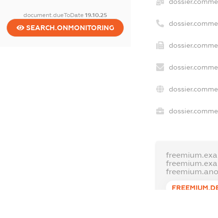
dossier.comme
document.dueToDate
19.10.25
dossier.comme
SEARCH.ONMONITORING
dossier.commer
dossier.commer
dossier.commer
dossier.commer
freemium.exa
freemium.ex
freemium.an
FREEMIUM.D