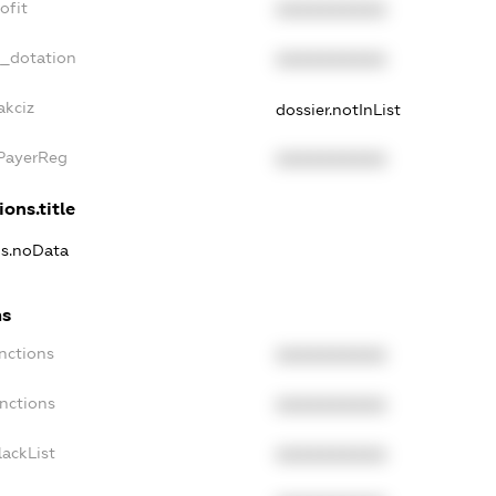
ofit
XXXXXXXXXX
t_dotation
XXXXXXXXXX
akciz
dossier.notInList
xPayerReg
XXXXXXXXXX
ions.title
ns.noData
ns
nctions
XXXXXXXXXX
anctions
XXXXXXXXXX
lackList
XXXXXXXXXX