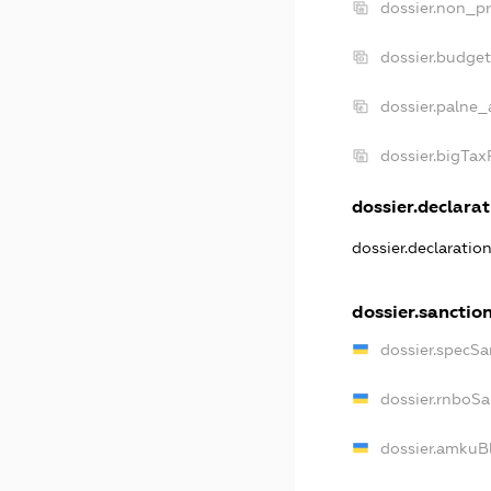
dossier.non_pr
dossier.budge
dossier.palne_
dossier.bigTa
dossier.declarat
dossier.declaratio
dossier.sanctio
dossier.specSa
dossier.rnboS
dossier.amkuB