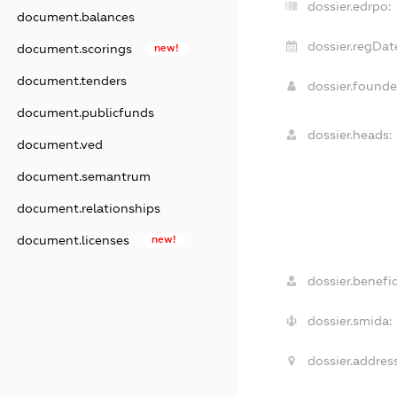
dossier.edrpo:
document.balances
dossier.regDat
document.scorings
new!
document.tenders
dossier.found
document.publicfunds
dossier.heads:
document.ved
document.semantrum
document.relationships
document.licenses
new!
dossier.benefic
dossier.smida:
dossier.address