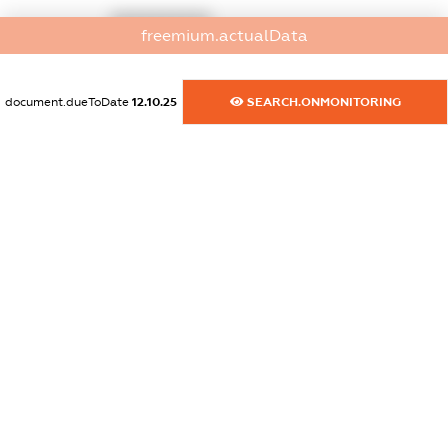
XXXXXXXXXX
freemium.actualData
dossier.commercial_info.activity
XXXXXXXXXX
document.dueToDate
12.10.25
SEARCH.ONMONITORING
freemium.exampleText_1
freemium.exampleText_2
freemium.anonymousPerSearch2
FREEMIUM.DETAILS
FREEMIUM.REGISTER