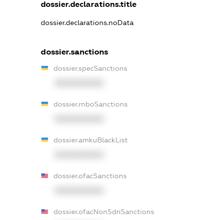
dossier.declarations.title
dossier.declarations.noData
dossier.sanctions
dossier.specSanctions
XXXXXXXXXX
dossier.rnboSanctions
XXXXXXXXXX
dossier.amkuBlackList
XXXXXXXXXX
dossier.ofacSanctions
XXXXXXXXXX
dossier.ofacNonSdnSanctions