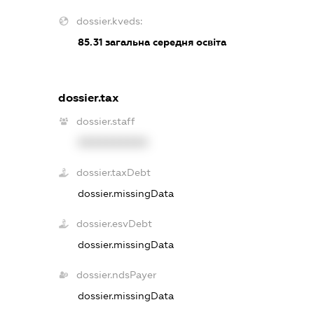
dossier.kveds:
85.31
загальна середня освіта
dossier.tax
dossier.staff
XXXXXXXXXX
dossier.taxDebt
dossier.missingData
dossier.esvDebt
dossier.missingData
dossier.ndsPayer
dossier.missingData