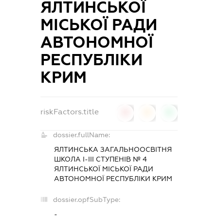
ЯЛТИНСЬКОЇ
МІСЬКОЇ РАДИ
АВТОНОМНОЇ
РЕСПУБЛІКИ
КРИМ
riskFactors.title
0
0
0
dossier.fullName:
ЯЛТИНСЬКА ЗАГАЛЬНООСВІТНЯ
ШКОЛА І-ІІІ СТУПЕНІВ № 4
ЯЛТИНСЬКОЇ МІСЬКОЇ РАДИ
АВТОНОМНОЇ РЕСПУБЛІКИ КРИМ
dossier.opfSubType:
-