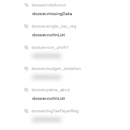
dossier.ndsAnnul
dossier.missingData
dossier.single_tax_reg
dossier.notInList
dossier.non_profit
XXXXXXXXXX
dossier.budget_dotation
XXXXXXXXXX
dossier.palne_akciz
dossier.notInList
dossier.bigTaxPayerReg
XXXXXXXXXX