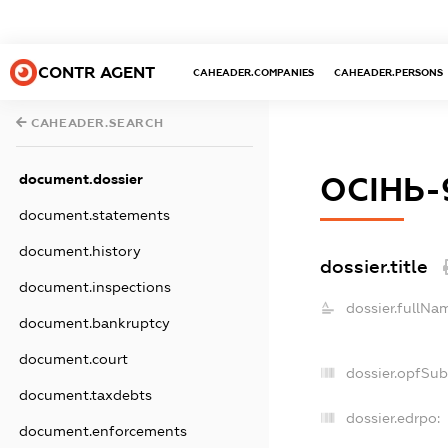
CONTR AGENT
CAHEADER.COMPANIES
CAHEADER.PERSONS
CAHEADER.SEARCH
document.dossier
ОСІНЬ-
document.statements
document.history
dossier.title
document.inspections
dossier.fullNa
document.bankruptcy
document.court
dossier.opfSub
document.taxdebts
dossier.edrpo:
document.enforcements