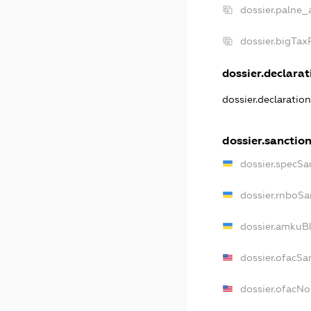
dossier.palne_
dossier.bigTa
dossier.declarati
dossier.declaratio
dossier.sanctio
dossier.specSa
dossier.rnboSa
dossier.amkuBl
dossier.ofacSa
dossier.ofacN