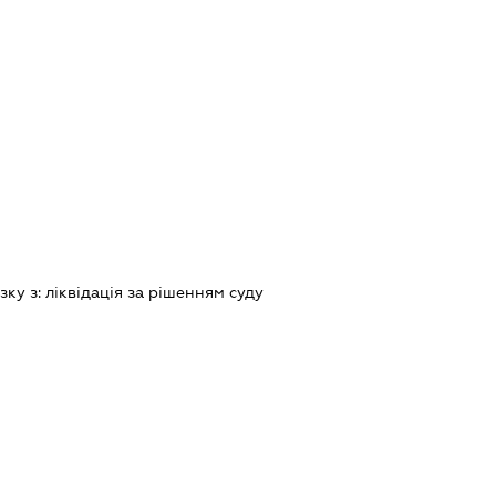
зку з:
лiквiдацiя за рiшенням суду