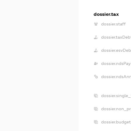
dossier.tax
dossier.staff
dossier.taxDeb
dossier.esvDeb
dossier.ndsPay
dossier.ndsAn
dossier.single
dossier.non_pr
dossier.budge