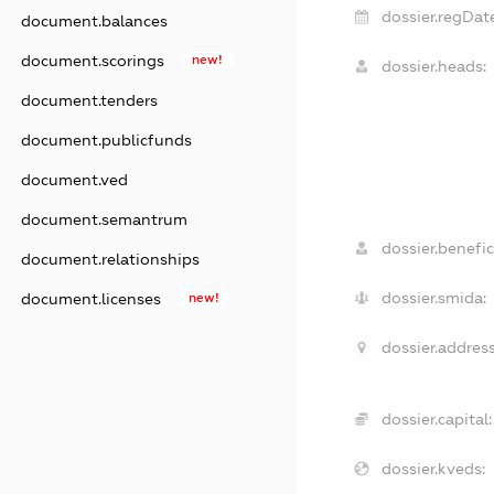
dossier.regDate
document.balances
document.scorings
new!
dossier.heads:
document.tenders
document.publicfunds
document.ved
document.semantrum
dossier.benefic
document.relationships
dossier.smida:
document.licenses
new!
dossier.address
dossier.capital:
dossier.kveds: