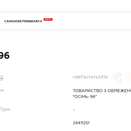
BETA
CAHEADER.PERSSEARCH
96
riskFactors.title
0
0
me:
ТОВАРИСТВО З ОБМЕЖЕН
"ОСІНЬ-96"
Type:
-
24411251