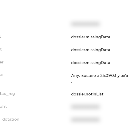
XXXXXXXXXX
t
dossier.missingData
t
dossier.missingData
er
dossier.missingData
nul
Анульовано з 25.09.03 у зв'я
.
_tax_reg
dossier.notInList
ofit
XXXXXXXXXX
t_dotation
XXXXXXXXXX