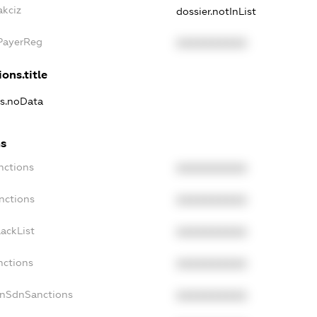
akciz
dossier.notInList
xPayerReg
XXXXXXXXXX
ons.title
ns.noData
ns
nctions
XXXXXXXXXX
nctions
XXXXXXXXXX
ackList
XXXXXXXXXX
nctions
XXXXXXXXXX
onSdnSanctions
XXXXXXXXXX