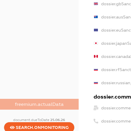
dossier.gbSanc
dossier.ausSan
dossier.euSanc
dossier.japanS
dossier.canad
dossier.rfSanc
dossier.russian
dossier.comme
freemium.actualData
dossier.commer
document.dueToDate
25.06.26
dossier.comme
SEARCH.ONMONITORING