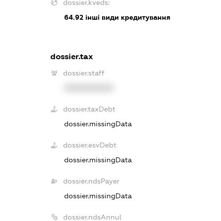
dossier.kveds:
64.92
інші види кредитування
dossier.tax
dossier.staff
XXXXXXXXXX
dossier.taxDebt
dossier.missingData
dossier.esvDebt
dossier.missingData
dossier.ndsPayer
dossier.missingData
dossier.ndsAnnul