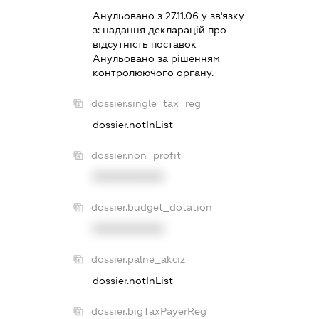
Анульовано з 27.11.06 у зв'язку
з:
надання декларацiй про
вiдсутнiсть поставок
Анульовано за рiшенням
контролюючого органу.
dossier.single_tax_reg
dossier.notInList
dossier.non_profit
XXXXXXXXXX
dossier.budget_dotation
XXXXXXXXXX
dossier.palne_akciz
dossier.notInList
dossier.bigTaxPayerReg