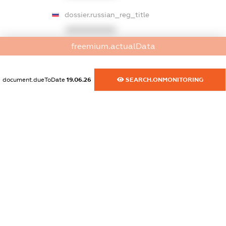
dossier.russian_reg_title
XXXXXXXXXX
freemium.actualData
dossier.commercial_info.title
dossier.commercial_info.postal_address
document.dueToDate
19.06.26
SEARCH.ONMONITORING
XXXXXXXXXX
dossier.commercial_info.phone
XXXXXXXXXX
dossier.commercial_info.fax
XXXXXXXXXX
dossier.commercial_info.email
XXXXXXXXXX
dossier.commercial_info.website