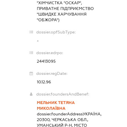
"ХІМЧИСТКА "ОСКАР",
ПРИВАТНЕ ПІДПРИЄМСТВО
"ШВИДКЕ ХАРЧУВАННЯ
"ОБЖОРА")
dossier.opfSubType:
-
dossier.edrpo:
24413095
dossier.regDate:
10.12.96
dossier.foundersAndBenef:
МЕЛЬНИК ТЕТЯНА
МИКОЛАЇВНА
dossier.founderAddress
УКРАЇНА,
20300, ЧЕРКАСЬКА ОБЛ.,
УМАНСЬКИЙ Р-Н, МІСТО