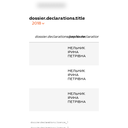
XXXXXXXXXX
dossier.declarations.title
2018
dossier.declarations.pepName
dossier.declarations.personName
dossier.declarat
МЕЛЬНИК
Заробітна плат
ІРИНА
отримана за
ПЕТРІВНА
основним місце
роботи
МЕЛЬНИК
Заробітна плат
ІРИНА
отримана за
ПЕТРІВНА
основним місце
роботи
МЕЛЬНИК
Заробітна плат
ІРИНА
отримана за
ПЕТРІВНА
основним місце
роботи
dossier.declarations.license_1
dossier.declarations.license_2