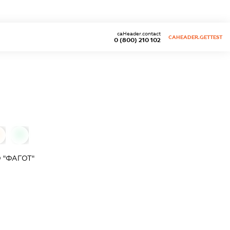
caHeader.contact
CAHEADER.GETTEST
0 (800) 210 102
0
 "ФАГОТ"