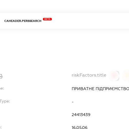
BETA
CAHEADER.PERSSEARCH
riskFactors.title
0
0
e:
ПРИВАТНЕ ПІДПРИЄМСТВО
Type:
-
24413439
:
16.05.06