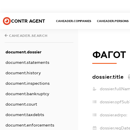
CONTR AGENT
CAHEADER.COMPANIES
CAHEADER.PERSONS
CAHEADER.SEARCH
ФАГОТ
document.dossier
document.statements
document.history
dossier.title
document.inspections
dossier.fullNam
document.bankruptcy
dossier.opfSub
document.court
document.taxdebts
dossier.edrpo:
document.enforcements
dossier.regDate