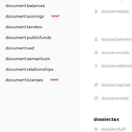
document.balances
dossier.heads:
document.scorings
new!
document.tenders
document.publicfunds
dossier.benefici
document.ved
dossier.smida:
document.semantrum
dossier.address
document.relationships
document.licenses
new!
dossier.capital:
dossier.kveds:
dossier.tax
dossier.staff