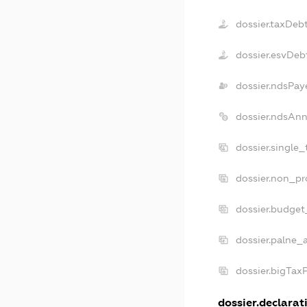
dossier.taxDeb
dossier.esvDeb
dossier.ndsPay
dossier.ndsAnn
dossier.single
dossier.non_pr
dossier.budget
dossier.palne_
dossier.bigTax
dossier.declarati