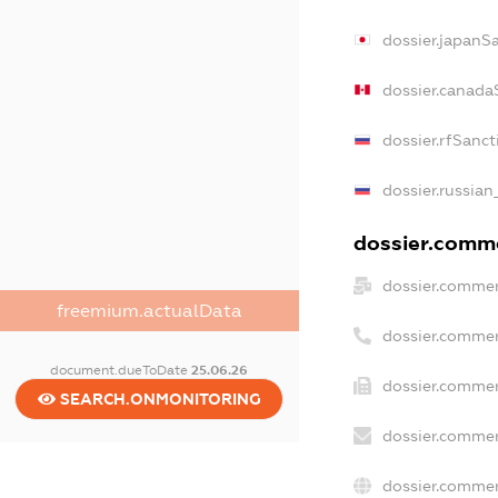
dossier.japanS
dossier.canada
dossier.rfSanct
dossier.russian
dossier.comme
dossier.commer
freemium.actualData
dossier.commer
document.dueToDate
25.06.26
dossier.commer
SEARCH.ONMONITORING
dossier.commer
dossier.commer