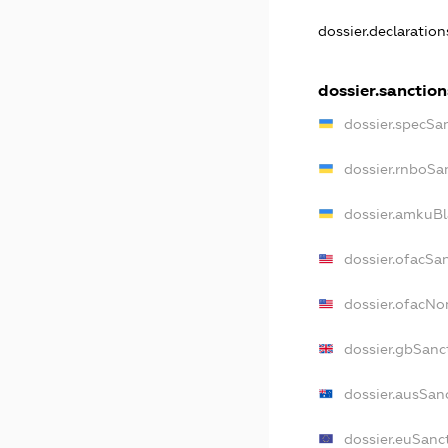
dossier.declaratio
dossier.sanction
dossier.specSa
dossier.rnboSa
dossier.amkuBl
dossier.ofacSa
dossier.ofacN
dossier.gbSanc
dossier.ausSan
dossier.euSanc