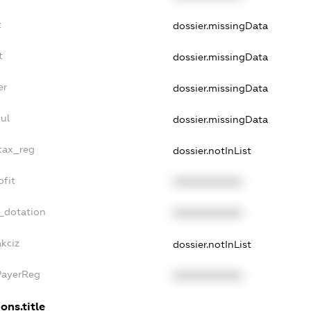
t
dossier.missingData
t
dossier.missingData
er
dossier.missingData
ul
dossier.missingData
_tax_reg
dossier.notInList
ofit
XXXXXXXXXX
_dotation
XXXXXXXXXX
akciz
dossier.notInList
PayerReg
XXXXXXXXXX
ons.title