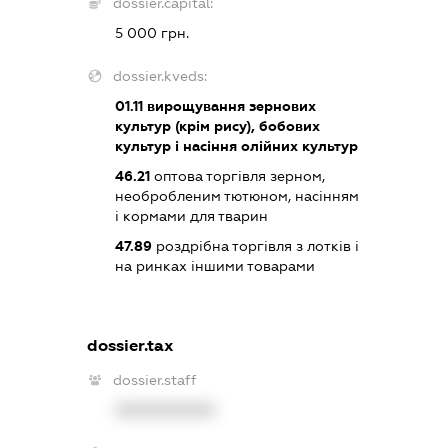
dossier.capital:
5 000 грн.
dossier.kveds:
01.11
вирощування зернових
культур (крім рису), бобових
культур і насіння олійних культур
46.21
оптова торгівля зерном,
необробленим тютюном, насінням
і кормами для тварин
47.89
роздрібна торгівля з лотків і
на ринках іншими товарами
dossier.tax
dossier.staff
XXXXXXXXXX