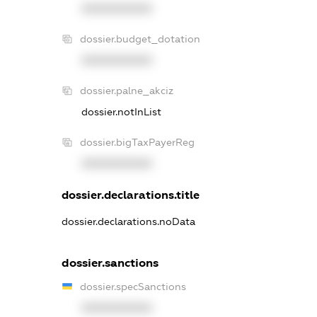
XXXXXXXXXX
dossier.budget_dotation
XXXXXXXXXX
dossier.palne_akciz
dossier.notInList
dossier.bigTaxPayerReg
XXXXXXXXXX
dossier.declarations.title
dossier.declarations.noData
dossier.sanctions
dossier.specSanctions
XXXXXXXXXX