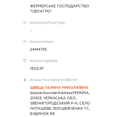
ФЕРМЕРСЬКЕ ГОСПОДАРСТВО
"СВІТАГРО"
dossier.opfSubType:
-
dossier.edrpo:
24414735
dossier.regDate:
13.02.97
dossier.foundersAndBenef:
ШВЕЦЬ ГАЛИНА МИКОЛАЇВНА
dossier.founderAddress
УКРАЇНА,
20453, ЧЕРКАСЬКА ОБЛ.,
ЗВЕНИГОРОДСЬКИЙ Р-Н, СЕЛО
ЛОТАШЕВЕ, ВУЛ.ШЕВЧЕНКА Т.Г.,
БУДИНОК 89