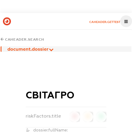
CAHEADER.GETTEST
CAHEADER.SEARCH
document.dossier
СВІТАГРО
riskFactors.title
0
0
0
dossier.fullName: