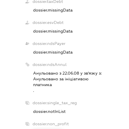
dossier.taxDebt
dossier.missingData
dossier.esvDebt
dossier.missingData
dossier.ndsPayer
dossier.missingData
dossier.ndsAnnul
Анульовано з 22.06.08 у зв'язку з:
Анульовано за iнiцiативою
платника
.
dossier.single_tax_reg
dossier.notInList
dossier.non_profit