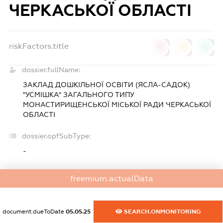
ЧЕРКАСЬКОЇ ОБЛАСТІ
riskFactors.title
0
0
0
dossier.fullName:
ЗАКЛАД ДОШКІЛЬНОЇ ОСВІТИ (ЯСЛА-САДОК)
"УСМІШКА" ЗАГАЛЬНОГО ТИПУ
МОНАСТИРИЩЕНСЬКОЇ МІСЬКОЇ РАДИ ЧЕРКАСЬКОЇ
ОБЛАСТІ
dossier.opfSubType:
-
dossier.edrpo:
freemium.actualData
24416018
dossier.regDate:
document.dueToDate
05.05.25
SEARCH.ONMONITORING