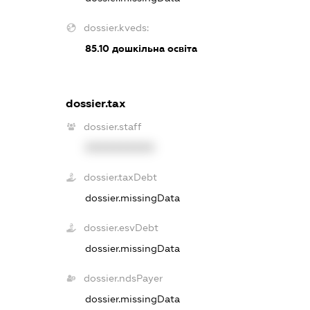
dossier.kveds:
85.10
дошкільна освіта
dossier.tax
dossier.staff
XXXXXXXXXX
dossier.taxDebt
dossier.missingData
dossier.esvDebt
dossier.missingData
dossier.ndsPayer
dossier.missingData