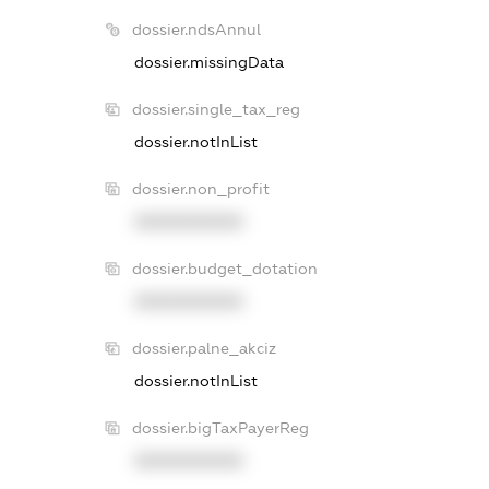
dossier.ndsAnnul
dossier.missingData
dossier.single_tax_reg
dossier.notInList
dossier.non_profit
XXXXXXXXXX
dossier.budget_dotation
XXXXXXXXXX
dossier.palne_akciz
dossier.notInList
dossier.bigTaxPayerReg
XXXXXXXXXX