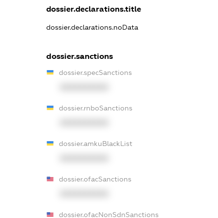
dossier.declarations.title
dossier.declarations.noData
dossier.sanctions
dossier.specSanctions
XXXXXXXXXX
dossier.rnboSanctions
XXXXXXXXXX
dossier.amkuBlackList
XXXXXXXXXX
dossier.ofacSanctions
XXXXXXXXXX
dossier.ofacNonSdnSanctions