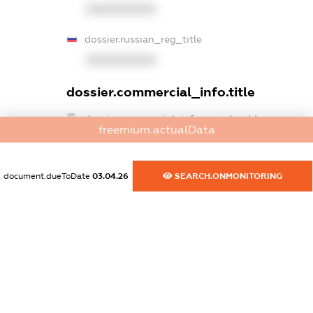
XXXXXXXXXX
dossier.russian_reg_title
XXXXXXXXXX
dossier.commercial_info.title
dossier.commercial_info.postal_address
freemium.actualData
XXXXXXXXXX
dossier.commercial_info.phone
document.dueToDate
03.04.26
SEARCH.ONMONITORING
XXXXXXXXXX
dossier.commercial_info.fax
XXXXXXXXXX
dossier.commercial_info.email
XXXXXXXXXX