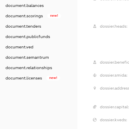
document.balances
document.scorings
new!
document.tenders
dossier.heads:
document.publicfunds
document.ved
document.semantrum
dossier.benefic
document.relationships
dossier.smida:
document.licenses
new!
dossier.address
dossier.capital:
dossier.kveds: