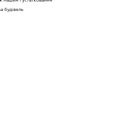
ж машин і устатковання
а будівель