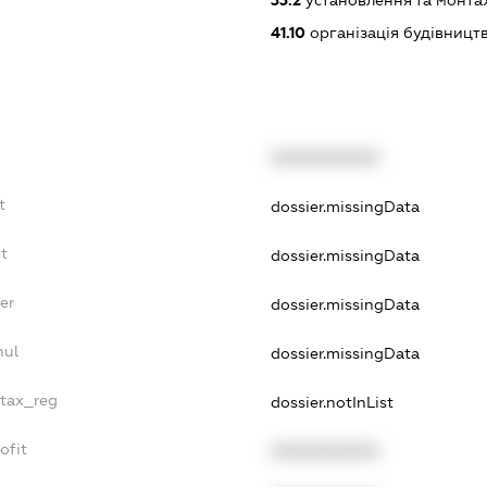
33.2
установлення та монта
41.10
організація будівництв
XXXXXXXXXX
t
dossier.missingData
t
dossier.missingData
er
dossier.missingData
nul
dossier.missingData
_tax_reg
dossier.notInList
ofit
XXXXXXXXXX