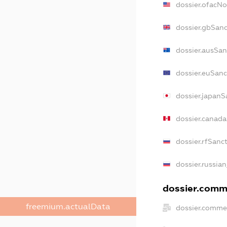
dossier.ofacN
dossier.gbSanc
dossier.ausSan
dossier.euSanc
dossier.japanS
dossier.canad
dossier.rfSanc
dossier.russian
dossier.comme
freemium.actualData
dossier.commer