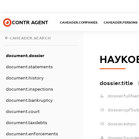
CONTR AGENT
CAHEADER.COMPANIES
CAHEADER.PERSONS
CAHEADER.SEARCH
document.dossier
НАУКО
document.statements
document.history
dossier.title
document.inspections
dossier.fullNa
document.bankruptcy
dossier.opfSu
document.court
document.taxdebts
dossier.edrpo:
document.enforcements
dossier.found