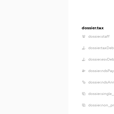
dossier.tax
dossier.staff
dossier.taxDeb
dossier.esvDeb
dossier.ndsPay
dossier.ndsAn
dossier.single
dossier.non_pr