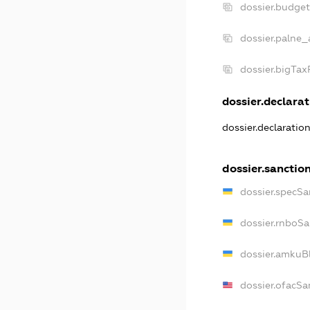
dossier.budge
dossier.palne_
dossier.bigTa
dossier.declarat
dossier.declaratio
dossier.sanctio
dossier.specSa
dossier.rnboSa
dossier.amkuBl
dossier.ofacSa