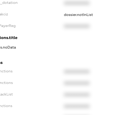
t_dotation
XXXXXXXXXX
akciz
dossier.notInList
xPayerReg
XXXXXXXXXX
ions.title
ns.noData
ns
nctions
XXXXXXXXXX
nctions
XXXXXXXXXX
ackList
XXXXXXXXXX
nctions
XXXXXXXXXX