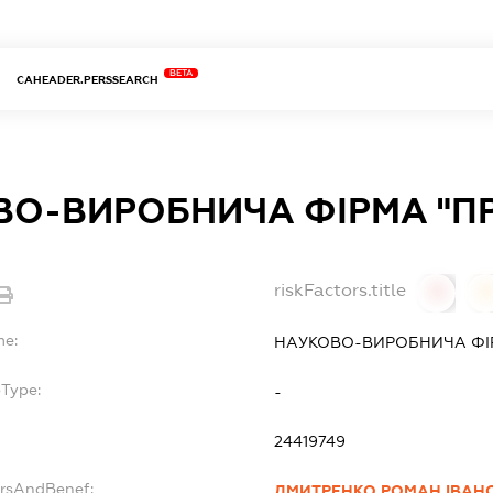
BETA
CAHEADER.PERSSEARCH
ВО-ВИРОБНИЧА ФІРМА "ПР
riskFactors.title
0
0
me:
НАУКОВО-ВИРОБНИЧА ФІР
bType:
-
24419749
ersAndBenef:
ДМИТРЕНКО РОМАН ІВАН