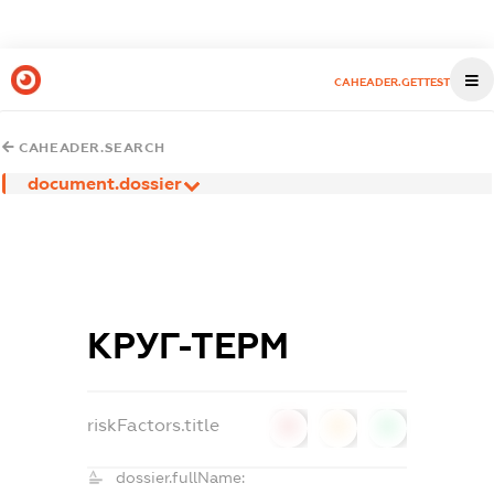
CAHEADER.GETTEST
CAHEADER.SEARCH
document.dossier
КРУГ-ТЕРМ
riskFactors.title
0
0
0
dossier.fullName: