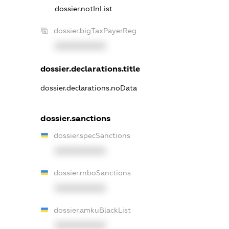
dossier.notInList
dossier.bigTaxPayerReg
XXXXXXXXXX
dossier.declarations.title
dossier.declarations.noData
dossier.sanctions
dossier.specSanctions
XXXXXXXXXX
dossier.rnboSanctions
XXXXXXXXXX
dossier.amkuBlackList
XXXXXXXXXX