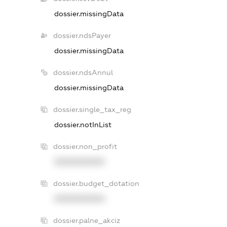
dossier.missingData
dossier.ndsPayer
dossier.missingData
dossier.ndsAnnul
dossier.missingData
dossier.single_tax_reg
dossier.notInList
dossier.non_profit
XXXXXXXXXX
dossier.budget_dotation
XXXXXXXXXX
dossier.palne_akciz