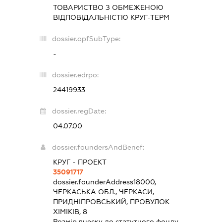
ТОВАРИСТВО З ОБМЕЖЕНОЮ
ВІДПОВІДАЛЬНІСТЮ
КРУГ-ТЕРМ
dossier.opfSubType:
-
dossier.edrpo:
24419933
dossier.regDate:
04.07.00
dossier.foundersAndBenef:
КРУГ - ПРОЕКТ
35091717
dossier.founderAddress
18000,
ЧЕРКАСЬКА ОБЛ., ЧЕРКАСИ,
ПРИДНІПРОВСЬКИЙ, ПРОВУЛОК
ХІМІКІВ, 8
Розмір внеску до статутного фонду