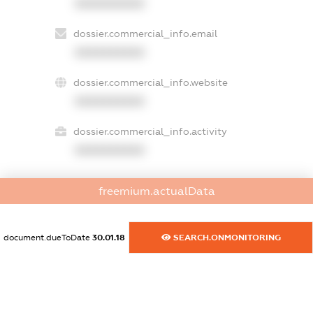
XXXXXXXXXX
dossier.commercial_info.email
XXXXXXXXXX
dossier.commercial_info.website
XXXXXXXXXX
dossier.commercial_info.activity
XXXXXXXXXX
freemium.actualData
freemium.exampleText_1
freemium.exampleText_2
freemium.anonymousPerSearch2
document.dueToDate
30.01.18
SEARCH.ONMONITORING
FREEMIUM.DETAILS
FREEMIUM.REGISTER