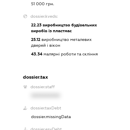
51 000 грн.
dossier.kveds:
22.23
виробництво будівельних
виробів із пластмас
25.12
виробництво металевих
дверей і вікон
43.34
малярні роботи та скління
dossier.tax
dossier.staff
XXXXXXXXXX
dossier.taxDebt
dossier.missingData
dossier.esvDebt