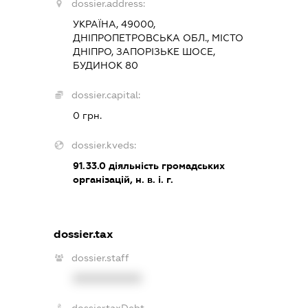
dossier.address:
УКРАЇНА, 49000,
ДНІПРОПЕТРОВСЬКА ОБЛ., МІСТО
ДНІПРО, ЗАПОРІЗЬКЕ ШОСЕ,
БУДИНОК 80
dossier.capital:
0 грн.
dossier.kveds:
91.33.0
діяльність громадських
організацій, н. в. і. г.
dossier.tax
dossier.staff
XXXXXXXXXX
dossier.taxDebt