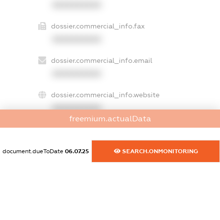
XXXXXXXXXX
dossier.commercial_info.fax
XXXXXXXXXX
dossier.commercial_info.email
XXXXXXXXXX
dossier.commercial_info.website
XXXXXXXXXX
freemium.actualData
dossier.commercial_info.activity
XXXXXXXXXX
document.dueToDate
06.07.25
SEARCH.ONMONITORING
freemium.exampleText_1
freemium.exampleText_2
freemium.anonymousPerSearch2
FREEMIUM.DETAILS