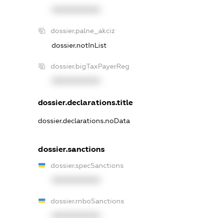
XXXXXXXXXX
dossier.palne_akciz
dossier.notInList
dossier.bigTaxPayerReg
XXXXXXXXXX
dossier.declarations.title
dossier.declarations.noData
dossier.sanctions
dossier.specSanctions
XXXXXXXXXX
dossier.rnboSanctions
XXXXXXXXXX