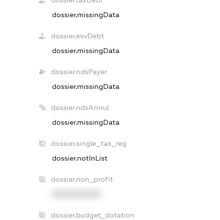
dossier.missingData
dossier.esvDebt
dossier.missingData
dossier.ndsPayer
dossier.missingData
dossier.ndsAnnul
dossier.missingData
dossier.single_tax_reg
dossier.notInList
dossier.non_profit
XXXXXXXXXX
dossier.budget_dotation