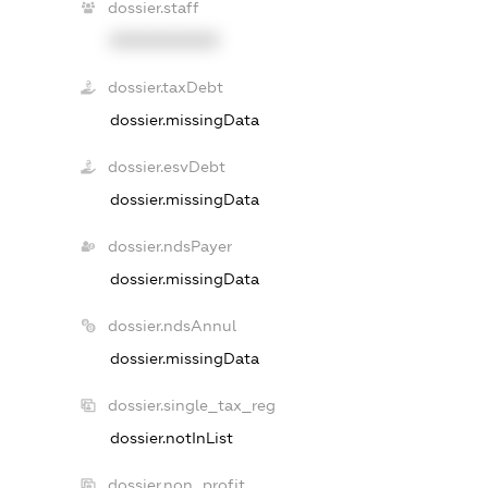
dossier.staff
XXXXXXXXXX
dossier.taxDebt
dossier.missingData
dossier.esvDebt
dossier.missingData
dossier.ndsPayer
dossier.missingData
dossier.ndsAnnul
dossier.missingData
dossier.single_tax_reg
dossier.notInList
dossier.non_profit