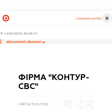
CAHEADER.GETTEST
CAHEADER.SEARCH
document.dossier
ФІРМА "КОНТУР-
СВС"
riskFactors.title
0
0
0