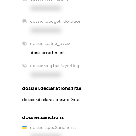
XXXXXXXXXX
dossier.budget_dotation
XXXXXXXXXX
dossier.palne_akciz
dossier.notInList
dossier.bigTaxPayerReg
XXXXXXXXXX
dossier.declarations.title
dossier.declarations.noData
dossier.sanctions
dossier.specSanctions