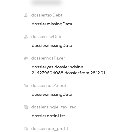
XXXXXXXXXX
dossier.taxDebt
dossier.missingData
dossier.esvDebt
dossier.missingData
dossier.ndsPayer
dossier.yes
dossier.ndsInn
244279604088
dossier.from 28.12.01
dossier.ndsAnnul
dossier.missingData
dossier.single_tax_reg
dossier.notInList
dossier.non_profit