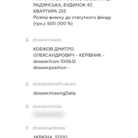
РАДЯНСЬКА, БУДИНОК 47,
КВАРТИРА 253
Розмір внеску до статутного фонду
(грн.):
500
(100 %)
dossier.heads:
КОБІКОВ ДМИТРО
ОЛЕКСАНДРОВИЧ
-
КЕРІВНИК
-
dossier.from 10.06.12
dossier.position -
dossier.beneficiaries:
dossier.missingData
dossier.smida:
XXXXXXXXXX
dossier.address:
УКРАЇНА, 51200,