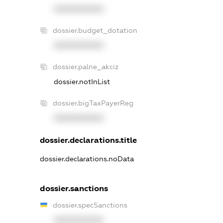
XXXXXXXXXX
dossier.budget_dotation
XXXXXXXXXX
dossier.palne_akciz
dossier.notInList
dossier.bigTaxPayerReg
XXXXXXXXXX
dossier.declarations.title
dossier.declarations.noData
dossier.sanctions
dossier.specSanctions
XXXXXXXXXX