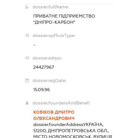
dossier.fullName:
ПРИВАТНЕ ПІДПРИЄМСТВО
"ДНІПРО-КАРБОН"
dossier.opfSubType:
-
dossier.edrpo:
24427967
dossier.regDate:
15.09.96
dossier.foundersAndBenef:
КОБІКОВ ДМИТРО
ОЛЕКСАНДРОВИЧ
dossier.founderAddress
УКРАЇНА,
51200, ДНІПРОПЕТРОВСЬКА ОБЛ.,
МІСТО НОВОМОСКОВСЬК, ВУЛИЦЯ