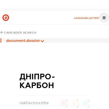
CAHEADER.GETTEST
CAHEADER.SEARCH
document.dossier
ДНІПРО-
КАРБОН
riskFactors.title
0
0
0