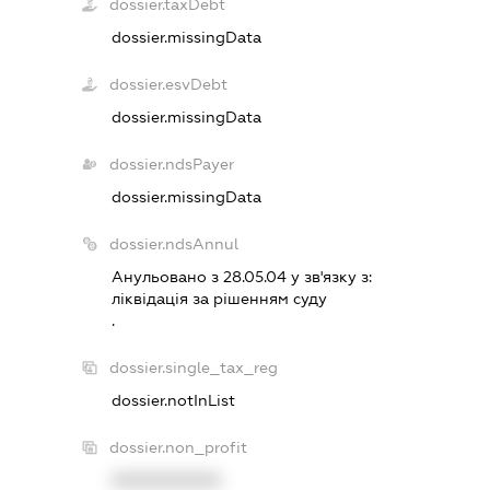
dossier.taxDebt
dossier.missingData
dossier.esvDebt
dossier.missingData
dossier.ndsPayer
dossier.missingData
dossier.ndsAnnul
Анульовано з 28.05.04 у зв'язку з:
лiквiдацiя за рiшенням суду
.
dossier.single_tax_reg
dossier.notInList
dossier.non_profit
XXXXXXXXXX