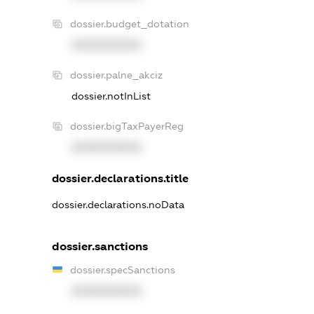
dossier.budget_dotation
XXXXXXXXXX
dossier.palne_akciz
dossier.notInList
dossier.bigTaxPayerReg
XXXXXXXXXX
dossier.declarations.title
dossier.declarations.noData
dossier.sanctions
dossier.specSanctions
XXXXXXXXXX