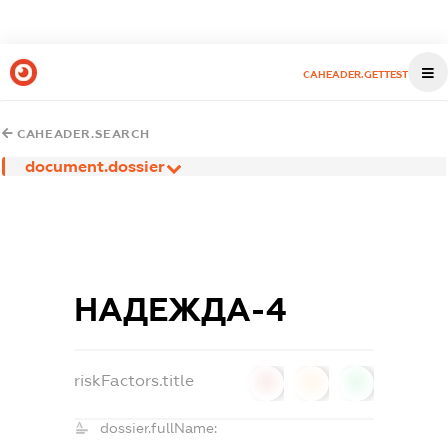
CAHEADER.GETTEST
CAHEADER.SEARCH
document.dossier
НАДЕЖДА-4
riskFactors.title
0
0
0
dossier.fullName: