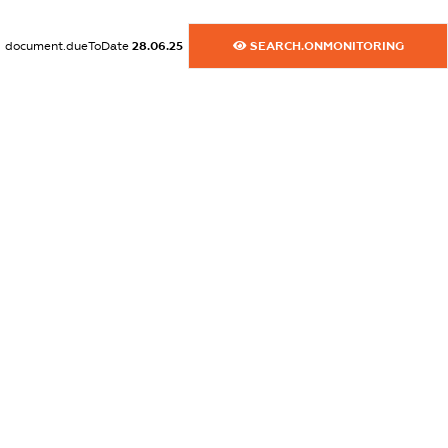
dossier.commercial_info.activity
document.dueToDate
28.06.25
SEARCH.ONMONITORING
XXXXXXXXXX
freemium.exampleText_1
freemium.exampleText_2
freemium.anonymousPerSearch2
FREEMIUM.DETAILS
FREEMIUM.REGISTER