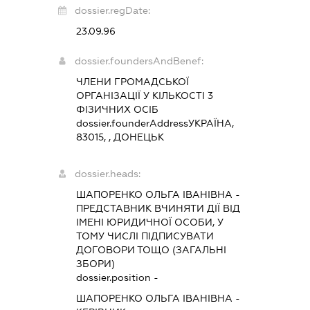
dossier.regDate:
23.09.96
dossier.foundersAndBenef:
ЧЛЕНИ ГРОМАДСЬКОЇ
ОРГАНІЗАЦІЇ У КІЛЬКОСТІ 3
ФІЗИЧНИХ ОСІБ
dossier.founderAddress
УКРАЇНА,
83015, , ДОНЕЦЬК
dossier.heads:
ШАПОРЕНКО ОЛЬГА ІВАНІВНА
-
ПРЕДСТАВНИК
ВЧИНЯТИ ДІЇ ВІД
ІМЕНІ ЮРИДИЧНОЇ ОСОБИ, У
ТОМУ ЧИСЛІ ПІДПИСУВАТИ
ДОГОВОРИ ТОЩО (ЗАГАЛЬНІ
ЗБОРИ)
dossier.position -
ШАПОРЕНКО ОЛЬГА ІВАНІВНА
-