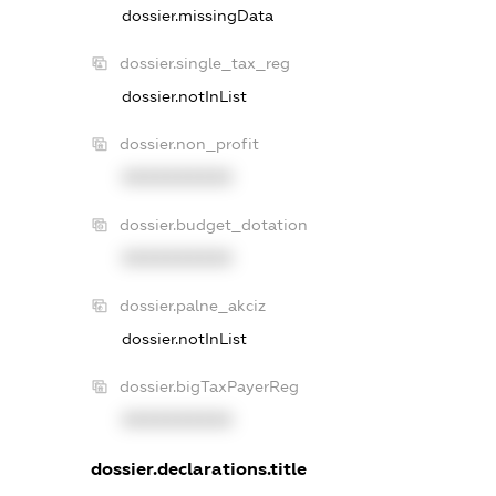
dossier.missingData
dossier.single_tax_reg
dossier.notInList
dossier.non_profit
XXXXXXXXXX
dossier.budget_dotation
XXXXXXXXXX
dossier.palne_akciz
dossier.notInList
dossier.bigTaxPayerReg
XXXXXXXXXX
dossier.declarations.title