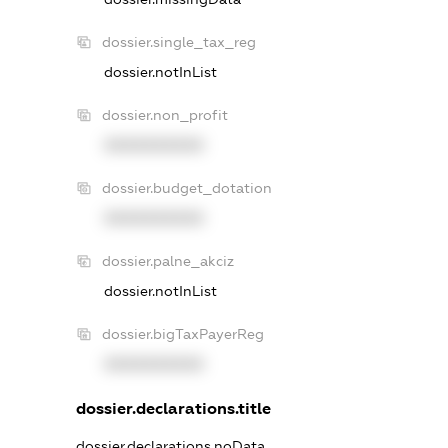
dossier.single_tax_reg
dossier.notInList
dossier.non_profit
XXXXXXXXXX
dossier.budget_dotation
XXXXXXXXXX
dossier.palne_akciz
dossier.notInList
dossier.bigTaxPayerReg
XXXXXXXXXX
dossier.declarations.title
dossier.declarations.noData