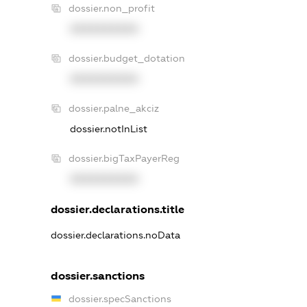
dossier.non_profit
XXXXXXXXXX
dossier.budget_dotation
XXXXXXXXXX
dossier.palne_akciz
dossier.notInList
dossier.bigTaxPayerReg
XXXXXXXXXX
dossier.declarations.title
dossier.declarations.noData
dossier.sanctions
dossier.specSanctions