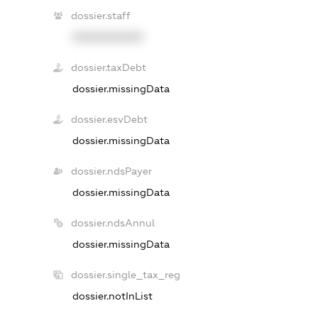
dossier.staff
XXXXXXXXXX
dossier.taxDebt
dossier.missingData
dossier.esvDebt
dossier.missingData
dossier.ndsPayer
dossier.missingData
dossier.ndsAnnul
dossier.missingData
dossier.single_tax_reg
dossier.notInList