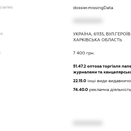
ciaries:
dossier.missingData
XXXXXXXXXX
s:
УКРАЇНА, 61135, ВУЛ.ГЕРОЇВ 
ХАРКІВСЬКА ОБЛАСТЬ
:
7 400 грн.
51.47.2
оптова торгівля пап
журналами та канцелярсь
22.15.0
інші види видавничої
74.40.0
рекламна діяльніст
XXXXXXXXXX