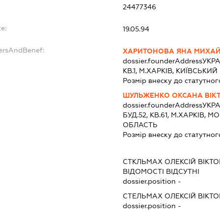
24477346
e:
19.05.94
dersAndBenef:
ХАРИТОНОВА ЯНА МИХАЙ
dossier.founderAddress
УКРА
КВ.1, М.ХАРКІВ, КИЇВСЬК
Розмір внеску до статутног
ШУЛЬЖЕНКО ОКСАНА ВІК
dossier.founderAddress
УКРА
БУД.52, КВ.61, М.ХАРКІВ,
ОБЛАСТЬ
Розмір внеску до статутног
СТКЛЬМАХ ОЛЕКСІЙ ВІКТ
ВІДОМОСТІ ВІДСУТНІ
dossier.position -
СТЕЛЬМАХ ОЛЕКСІЙ ВІКТ
dossier.position -