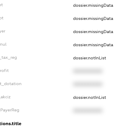
bt
dossier.missingData
bt
dossier.missingData
yer
dossier.missingData
nul
dossier.missingData
e_tax_reg
dossier.notInList
rofit
XXXXXXXXXX
et_dotation
XXXXXXXXXX
_akciz
dossier.notInList
xPayerReg
XXXXXXXXXX
ions.title