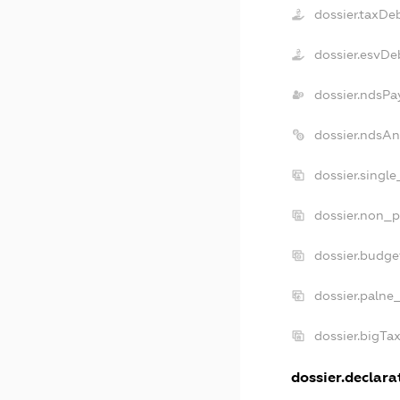
dossier.taxDe
dossier.esvDe
dossier.ndsPa
dossier.ndsAn
dossier.singl
dossier.non_p
dossier.budg
dossier.palne
dossier.bigTa
dossier.declarat