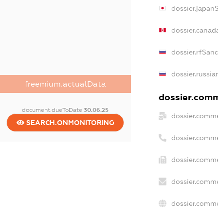
dossier.japan
dossier.canad
dossier.rfSan
dossier.russia
freemium.actualData
dossier.comme
document.dueToDate
30.06.25
dossier.comme
SEARCH.ONMONITORING
dossier.comme
dossier.comme
dossier.comme
dossier.comme