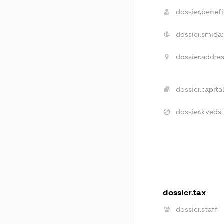
dossier.benefi
dossier.smida:
dossier.addres
dossier.capital
dossier.kveds:
dossier.tax
dossier.staff