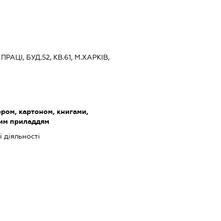
ПРАЦІ, БУД.52, КВ.61, М.ХАРКІВ,
ером, картоном, книгами,
ким приладдям
 діяльності
ь