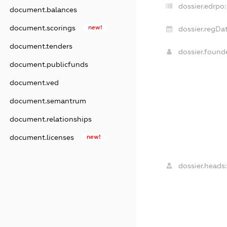
dossier.edrpo:
document.balances
document.scorings
new!
dossier.regDat
document.tenders
dossier.foun
document.publicfunds
document.ved
document.semantrum
document.relationships
document.licenses
new!
dossier.heads: