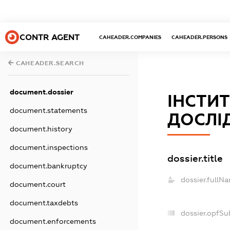
CONTR AGENT
CAHEADER.COMPANIES
CAHEADER.PERSONS
CAHEADER.SEARCH
document.dossier
ІНСТИ
document.statements
ДОСЛІ
document.history
document.inspections
dossier.title
document.bankruptcy
dossier.fullN
document.court
document.taxdebts
dossier.opfSu
document.enforcements