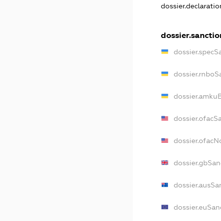
dossier.declarati
dossier.sanctio
dossier.specS
dossier.rnboS
dossier.amkuB
dossier.ofacS
dossier.ofac
dossier.gbSan
dossier.ausSa
dossier.euSan