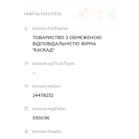
riskFactors.title
0
0
0
dossier.fullName:
ТОВАРИСТВО З ОБМЕЖЕНОЮ
ВІДПОВІДАЛЬНІСТЮ ФІРМА
"КАСКАД"
dossier.opfSubType:
-
dossier.edrpo:
24478232
dossier.regDate:
09.10.96
dossier.heads: