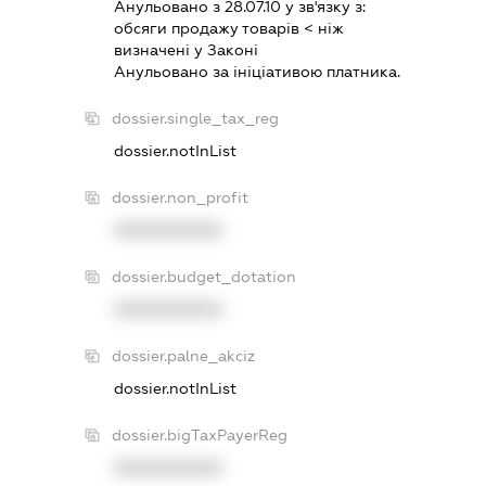
Анульовано з 28.07.10 у зв'язку з:
обсяги продажу товарiв < нiж
визначенi у Законi
Анульовано за iнiцiативою платника.
dossier.single_tax_reg
dossier.notInList
dossier.non_profit
XXXXXXXXXX
dossier.budget_dotation
XXXXXXXXXX
dossier.palne_akciz
dossier.notInList
dossier.bigTaxPayerReg
XXXXXXXXXX