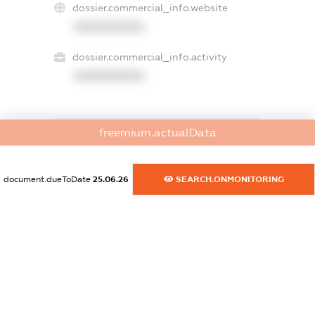
dossier.commercial_info.website
XXXXXXXXXX
dossier.commercial_info.activity
XXXXXXXXXX
freemium.actualData
freemium.exampleText_1
freemium.exampleText_2
freemium.anonymousPerSearch2
document.dueToDate
25.06.26
SEARCH.ONMONITORING
FREEMIUM.DETAILS
FREEMIUM.REGISTER