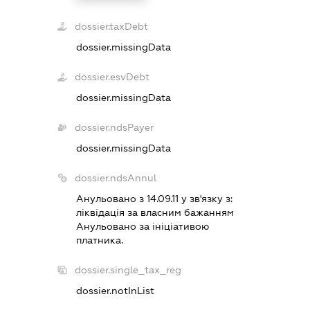
dossier.taxDebt
dossier.missingData
dossier.esvDebt
dossier.missingData
dossier.ndsPayer
dossier.missingData
dossier.ndsAnnul
Анульовано з 14.09.11 у зв'язку з:
лiквiдацiя за власним бажанням
Анульовано за iнiцiативою
платника.
dossier.single_tax_reg
dossier.notInList