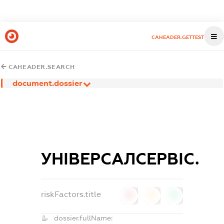
CAHEADER.GETTEST
CAHEADER.SEARCH
document.dossier
УНІВЕРСАЛСЕРВІС.
riskFactors.title
0
0
0
dossier.fullName: