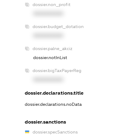
dossier.non_profit
XXXXXXXXXX
dossier.budget_dotation
XXXXXXXXXX
dossier.palne_akciz
dossier.notInList
dossier.bigTaxPayerReg
XXXXXXXXXX
dossier.declarations.title
dossier.declarations.noData
dossier.sanctions
dossier.specSanctions