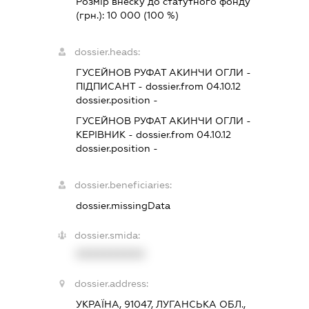
Розмір внеску до статутного фонду
(грн.):
10 000
(100 %)
dossier.heads:
ГУСЕЙНОВ РУФАТ АКИНЧИ ОГЛИ
-
ПІДПИСАНТ
- dossier.from 04.10.12
dossier.position -
ГУСЕЙНОВ РУФАТ АКИНЧИ ОГЛИ
-
КЕРІВНИК
- dossier.from 04.10.12
dossier.position -
dossier.beneficiaries:
dossier.missingData
dossier.smida:
XXXXXXXXXX
dossier.address:
УКРАЇНА, 91047, ЛУГАНСЬКА ОБЛ.,