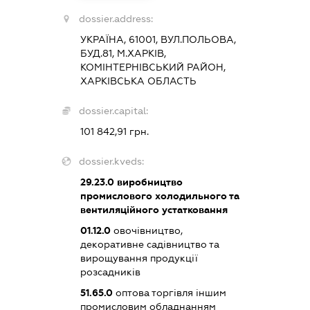
dossier.address:
УКРАЇНА, 61001, ВУЛ.ПОЛЬОВА,
БУД.81, М.ХАРКІВ,
КОМІНТЕРНІВСЬКИЙ РАЙОН,
ХАРКІВСЬКА ОБЛАСТЬ
dossier.capital:
101 842,91 грн.
dossier.kveds:
29.23.0
виробництво
промислового холодильного та
вентиляційного устатковання
01.12.0
овочівництво,
декоративне садівництво та
вирощування продукції
розсадників
51.65.0
оптова торгівля іншим
промисловим обладнанням