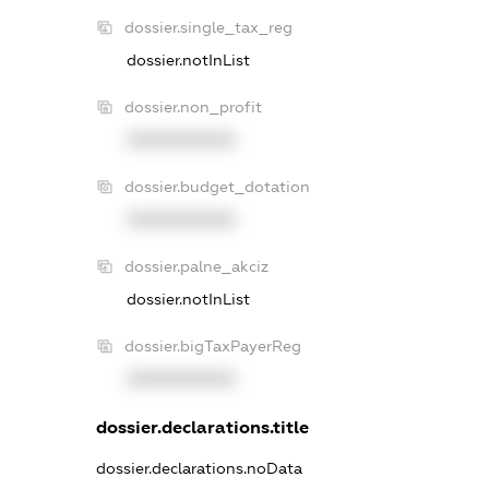
dossier.single_tax_reg
dossier.notInList
dossier.non_profit
XXXXXXXXXX
dossier.budget_dotation
XXXXXXXXXX
dossier.palne_akciz
dossier.notInList
dossier.bigTaxPayerReg
XXXXXXXXXX
dossier.declarations.title
dossier.declarations.noData