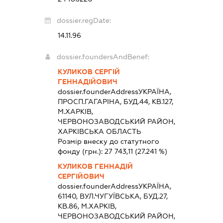
dossier.regDate:
14.11.96
dossier.foundersAndBenef:
КУЛИКОВ СЕРГІЙ
ГЕННАДІЙОВИЧ
dossier.founderAddress
УКРАЇНА,
ПРОСП.ГАГАРІНА, БУД.44, КВ.127,
М.ХАРКІВ,
ЧЕРВОНОЗАВОДСЬКИЙ РАЙОН,
ХАРКІВСЬКА ОБЛАСТЬ
Розмір внеску до статутного
фонду (грн.):
27 743,11
(27.241 %)
КУЛИКОВ ГЕННАДІЙ
СЕРГІЙОВИЧ
dossier.founderAddress
УКРАЇНА,
61140, ВУЛ.ЧУГУЇВСЬКА, БУД.27,
КВ.86, М.ХАРКІВ,
ЧЕРВОНОЗАВОДСЬКИЙ РАЙОН,