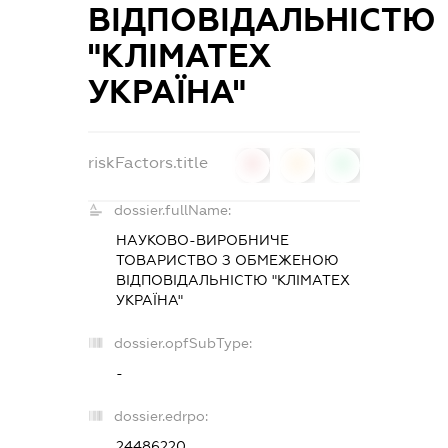
ВІДПОВІДАЛЬНІСТЮ
"КЛІМАТЕХ
УКРАЇНА"
riskFactors.title
0
0
0
dossier.fullName:
НАУКОВО-ВИРОБНИЧЕ
ТОВАРИСТВО З ОБМЕЖЕНОЮ
ВІДПОВІДАЛЬНІСТЮ "КЛІМАТЕХ
УКРАЇНА"
dossier.opfSubType:
-
dossier.edrpo:
24486220