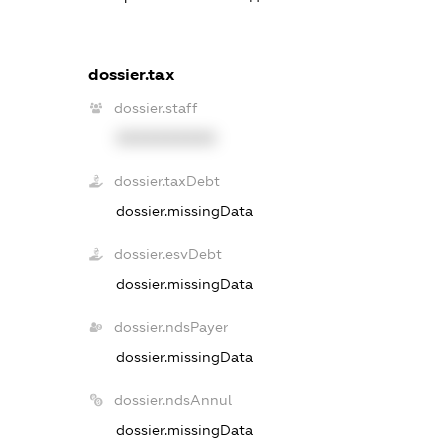
dossier.tax
dossier.staff
XXXXXXXXXX
dossier.taxDebt
dossier.missingData
dossier.esvDebt
dossier.missingData
dossier.ndsPayer
dossier.missingData
dossier.ndsAnnul
dossier.missingData