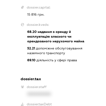
dossier.capital:
15 816 грн.
dossier.kveds:
68.20
надання в оренду й
експлуатацію власного чи
орендованого нерухомого майна
52.21
допоміжне обслуговування
наземного транспорту
69.10
діяльність у сфері права
dossier.tax
dossier.staff
XXXXXXXXXX
dossier.taxDebt