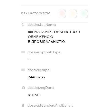
riskFactors.title
0
0
0
dossier.fullName:
ФІРМА "АМС" ТОВАРИСТВО З
ОБМЕЖЕНОЮ
ВІДПОВІДАЛЬНІСТЮ
dossier.opfSubType:
-
dossier.edrpo:
24486763
dossier.regDate:
18.11.96
dossier.foundersAndBenef: