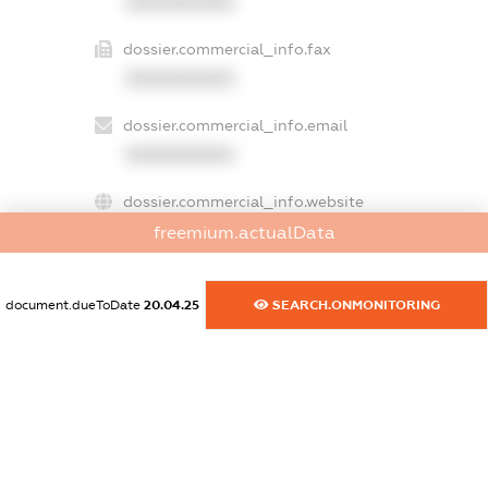
XXXXXXXXXX
dossier.commercial_info.fax
XXXXXXXXXX
dossier.commercial_info.email
XXXXXXXXXX
dossier.commercial_info.website
XXXXXXXXXX
freemium.actualData
dossier.commercial_info.activity
document.dueToDate
20.04.25
SEARCH.ONMONITORING
XXXXXXXXXX
freemium.exampleText_1
freemium.exampleText_2
freemium.anonymousPerSearch2
FREEMIUM.DETAILS