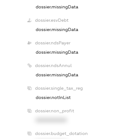
dossier.missingData
dossier.esvDebt
dossier.missingData
dossier.ndsPayer
dossier.missingData
dossier.ndsAnnul
dossier.missingData
dossier.single_tax_reg
dossier.notInList
dossier.non_profit
XXXXXXXXXX
dossier.budget_dotation