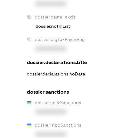
XXXXXXXXXX
dossier.palne_akciz
dossier.notInList
dossier.bigTaxPayerReg
XXXXXXXXXX
dossier.declarations.title
dossier.declarations.noData
dossier.sanctions
dossier.specSanctions
XXXXXXXXXX
dossier.rnboSanctions
XXXXXXXXXX