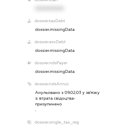
XXXXXXXXXX
dossier.taxDebt
dossier.missingData
dossier.esvDebt
dossier.missingData
dossier.ndsPayer
dossier.missingData
dossier.ndsAnnul
Анульовано з 09.02.03 у зв'язку
з:
втрата свiдоцтва-
призупинено
.
dossier.single_tax_reg