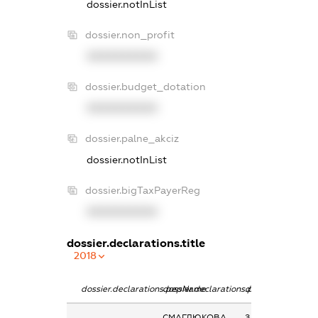
dossier.notInList
dossier.non_profit
XXXXXXXXXX
dossier.budget_dotation
XXXXXXXXXX
dossier.palne_akciz
dossier.notInList
dossier.bigTaxPayerReg
XXXXXXXXXX
dossier.declarations.title
2018
dossier.declarations.pepName
dossier.declarations.personName
dossier.declarati
СМАГЛЮКОВА
Заробітна плата