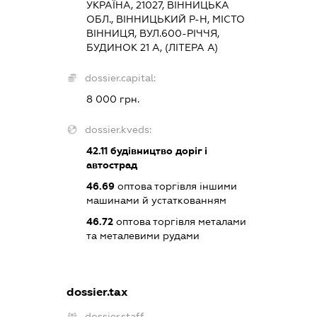
УКРАЇНА, 21027, ВІННИЦЬКА
ОБЛ., ВІННИЦЬКИЙ Р-Н, МІСТО
ВІННИЦЯ, ВУЛ.600-РІЧЧЯ,
БУДИНОК 21 А, (ЛІТЕРА А)
dossier.capital:
8 000 грн.
dossier.kveds:
42.11
будівництво доріг і
автострад
46.69
оптова торгівля іншими
машинами й устаткованням
46.72
оптова торгівля металами
та металевими рудами
dossier.tax
dossier.staff