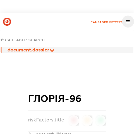
CAHEADER.GETTEST
CAHEADER.SEARCH
document.dossier
ГЛОРІЯ-96
riskFactors.title
0
0
0