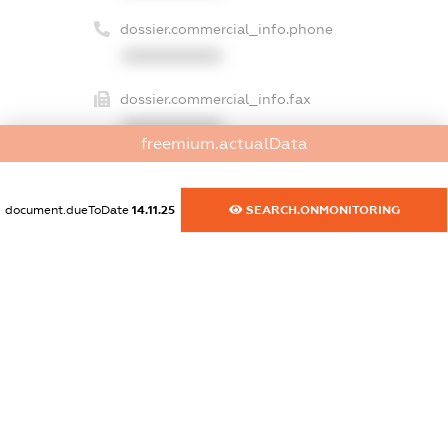
dossier.commercial_info.phone
XXXXXXXXXX
dossier.commercial_info.fax
XXXXXXXXXX
freemium.actualData
dossier.commercial_info.email
XXXXXXXXXX
document.dueToDate
14.11.25
SEARCH.ONMONITORING
dossier.commercial_info.website
XXXXXXXXXX
dossier.commercial_info.activity
XXXXXXXXXX
freemium.exampleText_1
freemium.exampleText_2