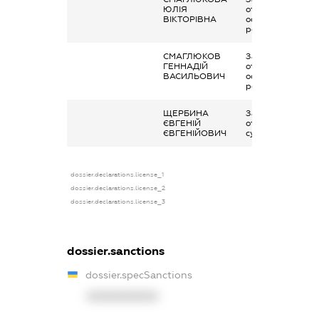
ЮЛІЯ
отримана за
ВІКТОРІВНА
основним місцем
роботи
СМАГЛЮКОВ
Заробітна плата
ГЕННАДІЙ
отримана за
ВАСИЛЬОВИЧ
основним місцем
роботи
ЩЕРБИНА
Заробітна плата
ЄВГЕНІЙ
отримана за
ЄВГЕНІЙОВИЧ
сумісництвом
dossier.declarations.license_1
dossier.declarations.license_2
dossier.declarations.license_3
dossier.sanctions
dossier.specSanctions
XXXXXXXXXX