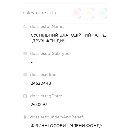
riskFactors.title
0
0
0
dossier.fullName:
СУСПІЛЬНИЙ БЛАГОДІЙНИЙ ФОНД
"ДРУЗІ ФЕМІДИ"
dossier.opfSubType:
-
dossier.edrpo:
24520448
dossier.regDate:
26.02.97
dossier.foundersAndBenef:
ФІЗИЧНІ ОСОБИ - ЧЛЕНИ ФОНДУ