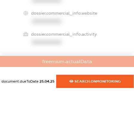
XXXXXXXXXX
dossier.commercial_info.website
XXXXXXXXXX
dossier.commercial_info.activity
XXXXXXXXXX
freemium.actualData
freemium.exampleText_1
freemium.exampleText_2
freemium.anonymousPerSearch2
document.dueToDate
25.04.25
SEARCH.ONMONITORING
FREEMIUM.DETAILS
FREEMIUM.REGISTER