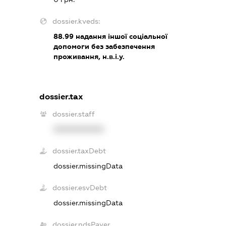
dossier.kveds:
88.99
надання іншої соціальної
допомоги без забезпечення
проживання, н.в.і.у.
dossier.tax
dossier.staff
XXXXXXXXXX
dossier.taxDebt
dossier.missingData
dossier.esvDebt
dossier.missingData
dossier.ndsPayer