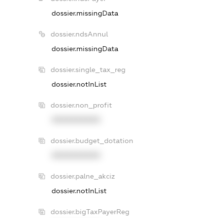
dossier.missingData
dossier.ndsAnnul
dossier.missingData
dossier.single_tax_reg
dossier.notInList
dossier.non_profit
XXXXXXXXXX
dossier.budget_dotation
XXXXXXXXXX
dossier.palne_akciz
dossier.notInList
dossier.bigTaxPayerReg