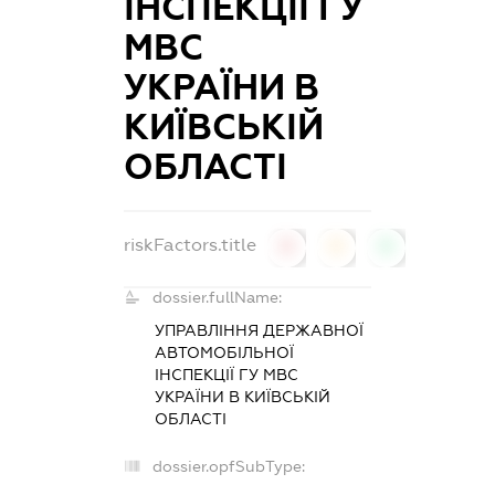
ІНСПЕКЦІЇ ГУ
МВС
УКРАЇНИ В
КИЇВСЬКІЙ
ОБЛАСТІ
riskFactors.title
0
0
0
dossier.fullName:
УПРАВЛІННЯ ДЕРЖАВНОЇ
АВТОМОБІЛЬНОЇ
ІНСПЕКЦІЇ ГУ МВС
УКРАЇНИ В КИЇВСЬКІЙ
ОБЛАСТІ
dossier.opfSubType: