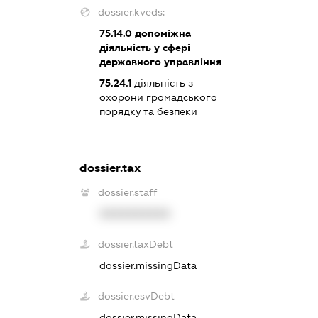
dossier.kveds:
75.14.0
допоміжна
діяльність у сфері
державного управління
75.24.1
діяльність з
охорони громадського
порядку та безпеки
dossier.tax
dossier.staff
XXXXXXXXXX
dossier.taxDebt
dossier.missingData
dossier.esvDebt
dossier.missingData