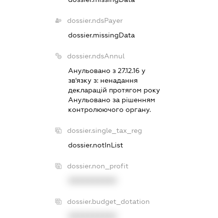
dossier.ndsPayer
dossier.missingData
dossier.ndsAnnul
Анульовано з 27.12.16 у
зв'язку з:
ненадання
декларацiй протягом року
Анульовано за рiшенням
контролюючого органу.
dossier.single_tax_reg
dossier.notInList
dossier.non_profit
XXXXXXXXXX
dossier.budget_dotation
XXXXXXXXXX