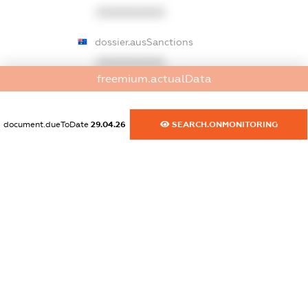
XXXXXXXXXX
dossier.ausSanctions
XXXXXXXXXX
freemium.actualData
dossier.euSanctions
XXXXXXXXXX
document.dueToDate
29.04.26
SEARCH.ONMONITORING
dossier.japanSanctions
XXXXXXXXXX
dossier.canadaSanctions
XXXXXXXXXX
dossier.rfSanctions
XXXXXXXXXX
dossier.russian_reg_title