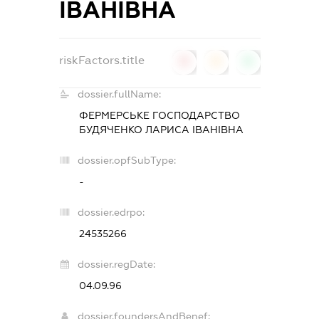
ІВАНІВНА
riskFactors.title
0
0
0
dossier.fullName:
ФЕРМЕРСЬКЕ ГОСПОДАРСТВО
БУДЯЧЕНКО ЛАРИСА ІВАНІВНА
dossier.opfSubType:
-
dossier.edrpo:
24535266
dossier.regDate:
04.09.96
dossier.foundersAndBenef: