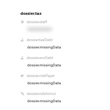
dossier.tax
dossier.staff
XXXXXXXXXX
dossier.taxDebt
dossier.missingData
dossier.esvDebt
dossier.missingData
dossier.ndsPayer
dossier.missingData
dossier.ndsAnnul
dossier.missingData