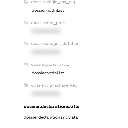
dossier.single_tax_reg
dossier.notInList
dossier.non_profit
XXXXXXXXXX
dossier.budget_dotation
XXXXXXXXXX
dossier.palne_akciz
dossier.notInList
dossier.bigTaxPayerReg
XXXXXXXXXX
dossier.declarations.title
dossier.declarations.noData