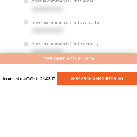
dossier.commercial_info.email
XXXXXXXXXX
dossier.commercial_info.website
XXXXXXXXXX
dossier.commercial_info.activity
XXXXXXXXXX
freemium.actualData
freemium.exampleText_1
document.dueToDate
24.03.17
SEARCH.ONMONITORING
freemium.exampleText_2
freemium.anonymousPerSearch2
FREEMIUM.DETAILS
FREEMIUM.REGISTER