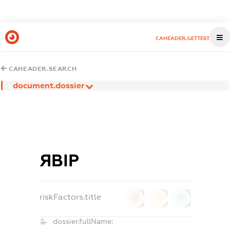
CAHEADER.GETTEST
CAHEADER.SEARCH
document.dossier
ЯВІР
riskFactors.title
0
0
0
dossier.fullName: