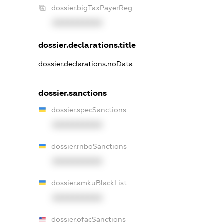
dossier.bigTaxPayerReg
XXXXXXXXXX
dossier.declarations.title
dossier.declarations.noData
dossier.sanctions
dossier.specSanctions
XXXXXXXXXX
dossier.rnboSanctions
XXXXXXXXXX
dossier.amkuBlackList
XXXXXXXXXX
dossier.ofacSanctions