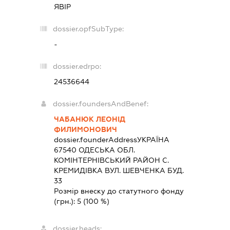
ЯВІР
dossier.opfSubType:
-
dossier.edrpo:
24536644
dossier.foundersAndBenef:
ЧАБАНЮК ЛЕОНІД
ФИЛИМОНОВИЧ
dossier.founderAddress
УКРАЇНА
67540 ОДЕСЬКА ОБЛ.
КОМIНТЕРНIВСЬКИЙ РАЙОН С.
КРЕМИДІВКА ВУЛ. ШЕВЧЕНКА БУД.
33
Розмір внеску до статутного фонду
(грн.):
5
(100 %)
dossier.heads: