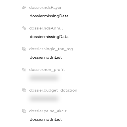
dossier.ndsPayer
dossier.missingData
dossier.ndsAnnul
dossier.missingData
dossier.single_tax_reg
dossier.notInList
dossier.non_profit
XXXXXXXXXX
dossier.budget_dotation
XXXXXXXXXX
dossier.palne_akciz
dossier.notInList