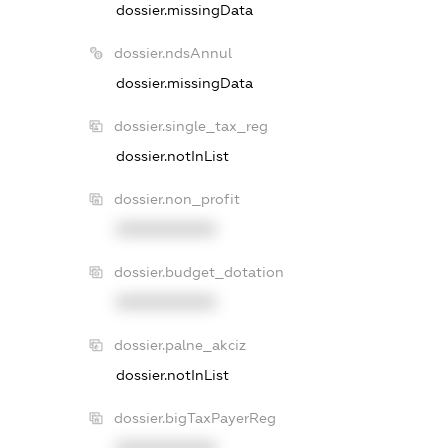
dossier.missingData
dossier.ndsAnnul
dossier.missingData
dossier.single_tax_reg
dossier.notInList
dossier.non_profit
XXXXXXXXXX
dossier.budget_dotation
XXXXXXXXXX
dossier.palne_akciz
dossier.notInList
dossier.bigTaxPayerReg
XXXXXXXXXX