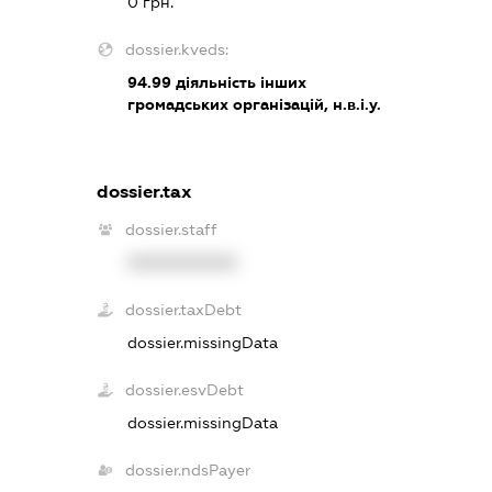
0 грн.
dossier.kveds:
94.99
діяльність інших
громадських організацій, н.в.і.у.
dossier.tax
dossier.staff
XXXXXXXXXX
dossier.taxDebt
dossier.missingData
dossier.esvDebt
dossier.missingData
dossier.ndsPayer