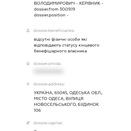
ВОЛОДИМИРОВИЧ
-
КЕРІВНИК
-
dossier.from 30.09.19
dossier.position -
dossier.beneficiaries:
відсутні фізичні особи які
відповідають статусу кінцевого
бенефіціарного власника
dossier.smida:
XXXXXXXXXX
dossier.address:
УКРАЇНА, 65045, ОДЕСЬКА ОБЛ.,
МІСТО ОДЕСА, ВУЛИЦЯ
НОВОСЕЛЬСЬКОГО, БУДИНОК
106
dossier.capital: