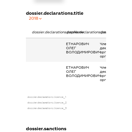
dossier.declarations.title
2018
dossier.declarations.pepName
dossier.declarations.personName
dossier.declaratio
ЕТНАРОВИЧ
Членство суб’єкта
ОЛЕГ
декларування в
ВОЛОДИМИРОВИЧ
організаціях та їх
органах
ЕТНАРОВИЧ
Членство суб’єкта
ОЛЕГ
декларування в
ВОЛОДИМИРОВИЧ
організаціях та їх
органах
dossier.declarations.license_1
dossier.declarations.license_2
dossier.declarations.license_3
dossier.sanctions