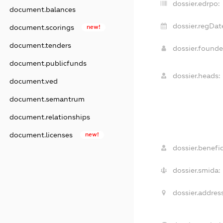
dossier.edrpo:
document.balances
dossier.regDat
document.scorings
new!
document.tenders
dossier.found
document.publicfunds
dossier.heads:
document.ved
document.semantrum
document.relationships
document.licenses
new!
dossier.benefic
dossier.smida:
dossier.address