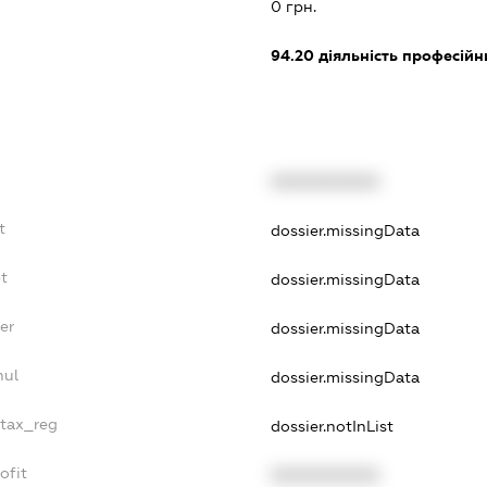
0 грн.
94.20
діяльність професійн
XXXXXXXXXX
t
dossier.missingData
bt
dossier.missingData
er
dossier.missingData
nul
dossier.missingData
_tax_reg
dossier.notInList
ofit
XXXXXXXXXX