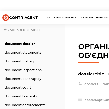
CONTR AGENT
CAHEADER.COMPANIES
CAHEADER.PERSONS
CAHEADER.SEARCH
document.dossier
ОРГАНІ
document.statements
ОБ'ЄДН
document.history
document.inspections
dossier.title
document.bankruptcy
dossier.fullNa
document.court
document.taxdebts
dossier.opfSu
document.enforcements