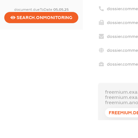
dossier.comme
document.dueToDate
05.05.25
SEARCH.ONMONITORING
dossier.commer
dossier.commer
dossier.commer
dossier.commer
freemium.exa
freemium.ex
freemium.an
FREEMIUM.D