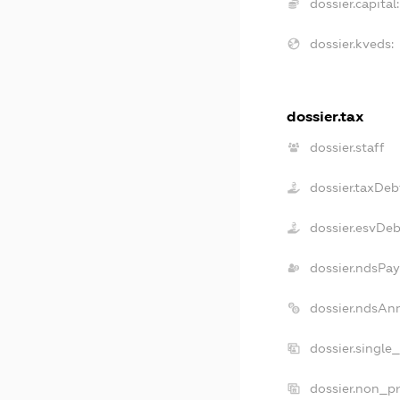
dossier.capital:
dossier.kveds:
dossier.tax
dossier.staff
dossier.taxDeb
dossier.esvDe
dossier.ndsPay
dossier.ndsAn
dossier.single
dossier.non_pr