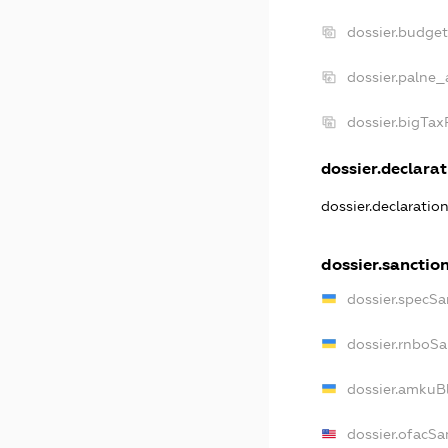
dossier.budge
dossier.palne_
dossier.bigTa
dossier.declarat
dossier.declaratio
dossier.sanctio
dossier.specSa
dossier.rnboS
dossier.amkuB
dossier.ofacSa