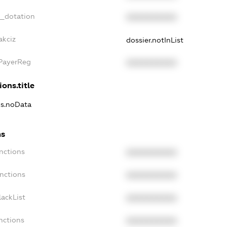
t_dotation
XXXXXXXXXX
akciz
dossier.notInList
xPayerReg
XXXXXXXXXX
ions.title
ns.noData
ns
nctions
XXXXXXXXXX
anctions
XXXXXXXXXX
lackList
XXXXXXXXXX
nctions
XXXXXXXXXX