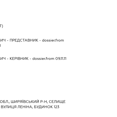
Т)
ВИЧ
-
ПРЕДСТАВНИК
- dossier.from
І
ВИЧ
-
КЕРІВНИК
- dossier.from 09.11.11
 ОБЛ., ШИРЯЇВСЬКИЙ Р-Н, СЕЛИЩЕ
 ВУЛИЦЯ ЛЕНІНА, БУДИНОК 123