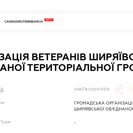
BETA
CAHEADER.PERSSEARCH
ЗАЦІЯ ВЕТЕРАНІВ ШИРЯЇВ
АНОЇ ТЕРИТОРІАЛЬНОЇ Г
riskFactors.title
0
0
me:
ГРОМАДСЬКА ОРГАНІЗАЦІЯ
ШИРЯЇВСЬКОЇ ОБ'ЄДНАНО
bType:
-