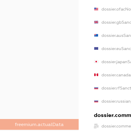
dossier.ofacN
dossier.gbSan
dossier.ausSan
dossier.euSanc
dossier.japanS
dossier.canad
dossier.rfSanc
dossier.russia
dossier.comme
freemium.actualData
dossier.comme