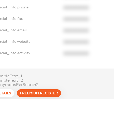
rcial_info.phone
XXXXXXXXXX
cial_info.fax
XXXXXXXXXX
cial_info.email
XXXXXXXXXX
cial_info.website
XXXXXXXXXX
cial_info.activity
XXXXXXXXXX
mpleText_1
ampleText_2
onymousPerSearch2
ETAILS
FREEMIUM.REGISTER