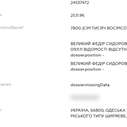
24537472
e:
25.11.96
ersAndBenef:
7800 (СІМ ТИСЯЧ ВОСІМСО
ВЕЛИКИЙ ФЕДІР СИДОРО
09.11.11
ВІДОМОСТІ ВІДСУТН
dossier.position -
ВЕЛИКИЙ ФЕДІР СИДОРО
dossier.position -
iaries:
dossier.missingData
XXXXXXXXXX
:
УКРАЇНА, 66800, ОДЕСЬКА
МІСЬКОГО ТИПУ ШИРЯЄВЕ,