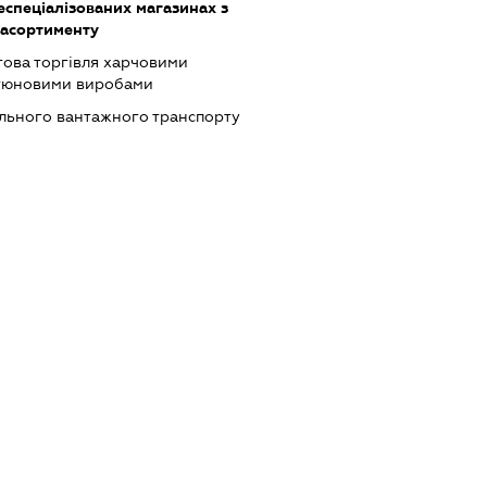
еспеціалізованих магазинах з
асортименту
това торгівля харчовими
ютюновими виробами
ільного вантажного транспорту