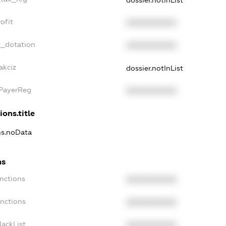
ofit
XXXXXXXXXX
t_dotation
XXXXXXXXXX
akciz
dossier.notInList
xPayerReg
XXXXXXXXXX
ions.title
ons.noData
ns
anctions
XXXXXXXXXX
anctions
XXXXXXXXXX
lackList
XXXXXXXXXX