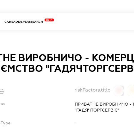
BETA
CAHEADER.PERSSEARCH
ТНЕ ВИРОБНИЧО - КОМЕРЦ
ЄМСТВО "ГАДЯЧТОРГСЕРВ
riskFactors.title
0
0
me:
ПРИВАТНЕ ВИРОБНИЧО - 
"ГАДЯЧТОРГСЕРВІС"
bType:
-