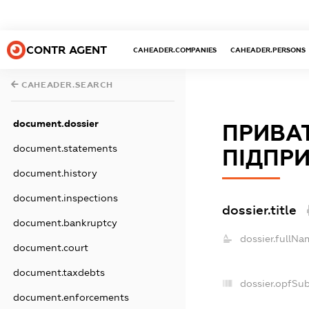
CONTR AGENT
CAHEADER.COMPANIES
CAHEADER.PERSONS
CAHEADER.SEARCH
document.dossier
ПРИВА
document.statements
ПІДПРИ
document.history
document.inspections
dossier.title
document.bankruptcy
dossier.fullNa
document.court
document.taxdebts
dossier.opfSu
document.enforcements