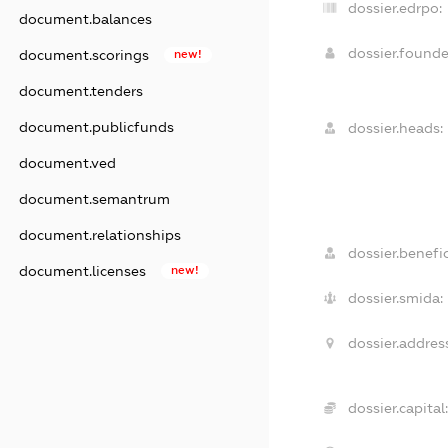
dossier.edrpo:
document.balances
dossier.found
document.scorings
new!
document.tenders
document.publicfunds
dossier.heads:
document.ved
document.semantrum
document.relationships
dossier.benefic
document.licenses
new!
dossier.smida:
dossier.addres
dossier.capital