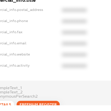
rcial_info.title
rcial_info.postal_address
XXXXXXXXXX
rcial_info.phone
XXXXXXXXXX
cial_info.fax
XXXXXXXXXX
cial_info.email
XXXXXXXXXX
cial_info.website
XXXXXXXXXX
cial_info.activity
XXXXXXXXXX
mpleText_1
ampleText_2
onymousPerSearch2
ETAILS
FREEMIUM.REGISTER