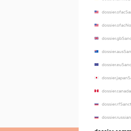
dossier.ofacSa
dossier.ofacN
dossier.gbSan
dossier.ausSa
dossier.euSan
dossier.japan
dossier.canad
dossier.rfSanc
dossier.russia