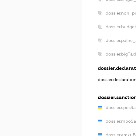
dossier.non_pr
dossier.budge
dossier.palne_
dossier.bigTa
dossier.declarat
dossier.declarati
dossier.sanctio
dossier.specS
dossier.rnboS
dossier.amkuB