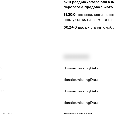
52.11
роздрібна торгівля в н
перевагою продовольчого 
51.39.0
неспеціалізована оп
продуктами, напоями та т
60.24.0
діяльність автомоб
XXXXXXXXXX
t
dossier.missingData
bt
dossier.missingData
er
dossier.missingData
nul
dossier.missingData
_tax_reg
dossier.notInList