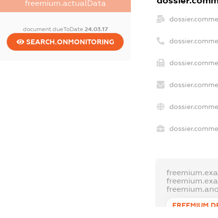
dossier.comme
freemium.actualData
dossier.comme
document.dueToDate
24.03.17
dossier.comme
SEARCH.ONMONITORING
dossier.commer
dossier.commer
dossier.commer
dossier.commer
freemium.exa
freemium.ex
freemium.an
FREEMIUM.D