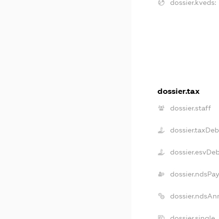
dossier.kveds:
dossier.tax
dossier.staff
dossier.taxDeb
dossier.esvDe
dossier.ndsPay
dossier.ndsAn
dossier.single