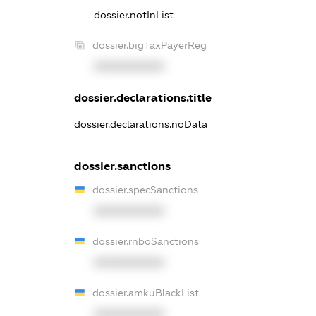
dossier.notInList
dossier.bigTaxPayerReg
XXXXXXXXXX
dossier.declarations.title
dossier.declarations.noData
dossier.sanctions
dossier.specSanctions
XXXXXXXXXX
dossier.rnboSanctions
XXXXXXXXXX
dossier.amkuBlackList
XXXXXXXXXX