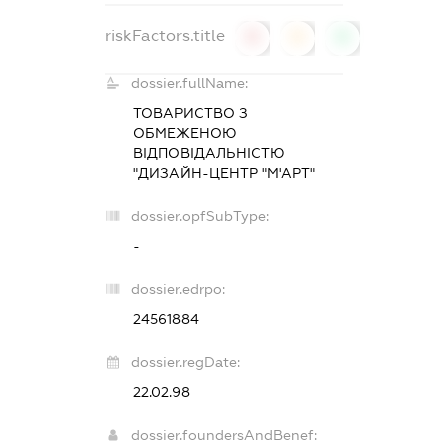
riskFactors.title
0
0
0
dossier.fullName:
ТОВАРИСТВО З
ОБМЕЖЕНОЮ
ВІДПОВІДАЛЬНІСТЮ
"ДИЗАЙН-ЦЕНТР "М'АРТ"
dossier.opfSubType:
-
dossier.edrpo:
24561884
dossier.regDate:
22.02.98
dossier.foundersAndBenef: