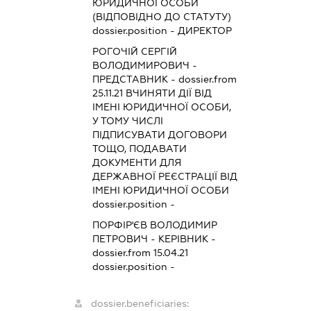
ЮРИДИЧНОЇ ОСОБИ
(ВІДПОВІДНО ДО СТАТУТУ)
dossier.position - ДИРЕКТОР
РОГОЧІЙ СЕРГІЙ
ВОЛОДИМИРОВИЧ
-
ПРЕДСТАВНИК
- dossier.from
25.11.21
ВЧИНЯТИ ДІЇ ВІД
ІМЕНІ ЮРИДИЧНОЇ ОСОБИ,
У ТОМУ ЧИСЛІ
ПІДПИСУВАТИ ДОГОВОРИ
ТОЩО, ПОДАВАТИ
ДОКУМЕНТИ ДЛЯ
ДЕРЖАВНОЇ РЕЄСТРАЦІЇ ВІД
ІМЕНІ ЮРИДИЧНОЇ ОСОБИ
dossier.position -
ПОРФІР'ЄВ ВОЛОДИМИР
ПЕТРОВИЧ
-
КЕРІВНИК
-
dossier.from 15.04.21
dossier.position -
dossier.beneficiaries: