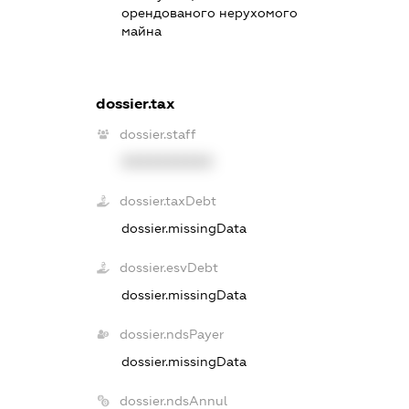
орендованого нерухомого
майна
dossier.tax
dossier.staff
XXXXXXXXXX
dossier.taxDebt
dossier.missingData
dossier.esvDebt
dossier.missingData
dossier.ndsPayer
dossier.missingData
dossier.ndsAnnul