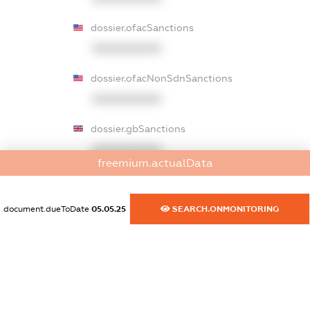
dossier.ofacSanctions
XXXXXXXXXX
dossier.ofacNonSdnSanctions
XXXXXXXXXX
dossier.gbSanctions
XXXXXXXXXX
freemium.actualData
dossier.ausSanctions
XXXXXXXXXX
document.dueToDate
05.05.25
SEARCH.ONMONITORING
dossier.euSanctions
XXXXXXXXXX
dossier.japanSanctions
XXXXXXXXXX