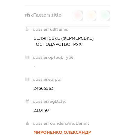
riskFactors.title
0
0
0
dossier.fullName:
СЕЛЯНСЬКЕ (ФЕРМЕРСЬКЕ)
ГОСПОДАРСТВО "РУХ"
dossier.opfSubType:
-
dossier.edrpo:
24565563
dossier.regDate:
23.01.97
dossier.foundersAndBenef:
МИРОНЕНКО ОЛЕКСАНДР