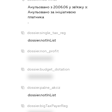
Анульовано з 20.06.06 у зв'язку з:
Анульовано за iнiцiативою
платника
.
dossier.single_tax_reg
dossier.notInList
dossier.non_profit
XXXXXXXXXX
dossier.budget_dotation
XXXXXXXXXX
dossier.palne_akciz
dossier.notInList
dossier.bigTaxPayerReg