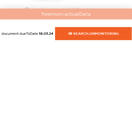
dossier.commercial_info.website
freemium.actualData
XXXXXXXXXX
dossier.commercial_info.activity
document.dueToDate
18.03.24
SEARCH.ONMONITORING
XXXXXXXXXX
freemium.exampleText_1
freemium.exampleText_2
freemium.anonymousPerSearch2
FREEMIUM.DETAILS
FREEMIUM.REGISTER