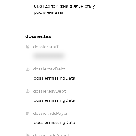
01.61
допоміжна діяльність у
рослинництві
dossier.tax
dossier.staff
XXXXXXXXXX
dossier.taxDebt
dossier.missingData
dossier.esvDebt
dossier.missingData
dossier.ndsPayer
dossier.missingData
dossier.ndsAnnul