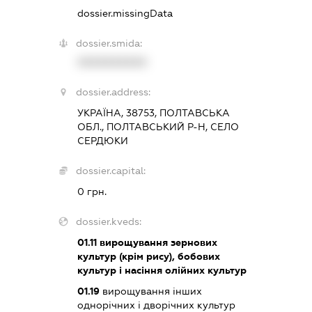
dossier.missingData
dossier.smida:
XXXXXXXXXX
dossier.address:
УКРАЇНА, 38753, ПОЛТАВСЬКА
ОБЛ., ПОЛТАВСЬКИЙ Р-Н, СЕЛО
СЕРДЮКИ
dossier.capital:
0 грн.
dossier.kveds:
01.11
вирощування зернових
культур (крім рису), бобових
культур і насіння олійних культур
01.19
вирощування інших
однорічних і дворічних культур