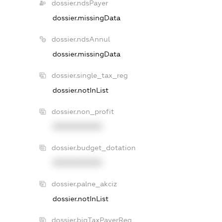
dossier.ndsPayer
dossier.missingData
dossier.ndsAnnul
dossier.missingData
dossier.single_tax_reg
dossier.notInList
dossier.non_profit
XXXXXXXXXX
dossier.budget_dotation
XXXXXXXXXX
dossier.palne_akciz
dossier.notInList
dossier.bigTaxPayerReg