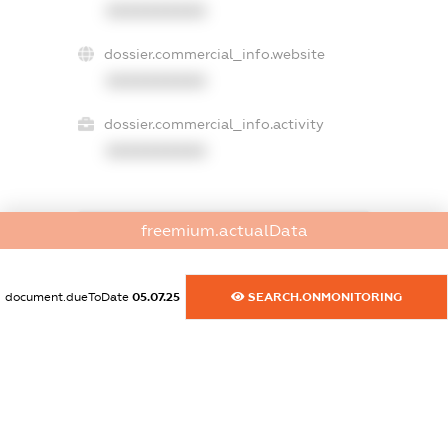
XXXXXXXXXX
dossier.commercial_info.website
XXXXXXXXXX
dossier.commercial_info.activity
XXXXXXXXXX
freemium.actualData
freemium.exampleText_1
freemium.exampleText_2
freemium.anonymousPerSearch2
document.dueToDate
05.07.25
SEARCH.ONMONITORING
FREEMIUM.DETAILS
FREEMIUM.REGISTER