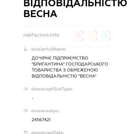
ВІДПОВІДАЛЬНІСТЮ
ВЕСНА
riskFactors.title
0
0
0
dossier.fullName:
ДОЧІРНЄ ПІДПРИЄМСТВО
"БРИГАНТИНА" ГОСПОДАРСЬКОГО
ТОВАРИСТВА З ОБМЕЖЕНОЮ
ВІДПОВІДАЛЬНІСТЮ "ВЕСНА"
dossier.opfSubType:
-
dossier.edrpo:
24567421
dossier.regDate: