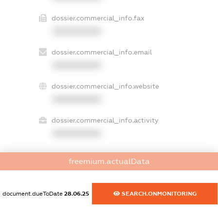
dossier.commercial_info.fax
XXXXXXXXXX
dossier.commercial_info.email
XXXXXXXXXX
dossier.commercial_info.website
XXXXXXXXXX
dossier.commercial_info.activity
XXXXXXXXXX
freemium.actualData
freemium.exampleText_1
freemium.exampleText_2
freemium.anonymousPerSearch2
document.dueToDate
28.06.25
SEARCH.ONMONITORING
FREEMIUM.DETAILS