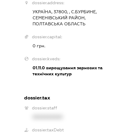
dossier.address:
УКРАЇНА, 37800, , С.БУРБИНЕ,
СЕМЕНІВСЬКИЙ РАЙОН,
ПОЛТАВСЬКА ОБЛАСТЬ
dossier.capital:
0 грн.
dossier.kveds:
01.11.0
вирощування зернових та
технічних культур
dossier.tax
dossier.staff
XXXXXXXXXX
dossier.taxDebt