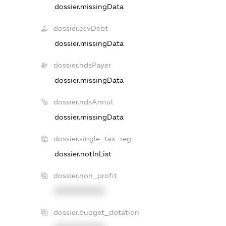
dossier.missingData
dossier.esvDebt
dossier.missingData
dossier.ndsPayer
dossier.missingData
dossier.ndsAnnul
dossier.missingData
dossier.single_tax_reg
dossier.notInList
dossier.non_profit
XXXXXXXXXX
dossier.budget_dotation