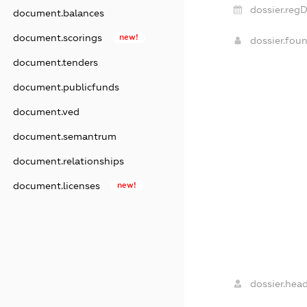
dossier.regD
document.balances
document.scorings
new!
dossier.fou
document.tenders
document.publicfunds
document.ved
document.semantrum
document.relationships
document.licenses
new!
dossier.head