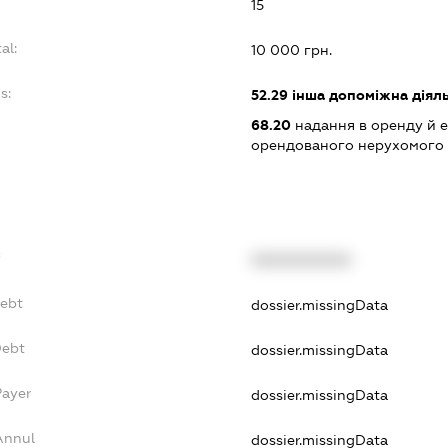
15
al:
10 000 грн.
s:
52.29
інша допоміжна діяль
68.20
надання в оренду й е
орендованого нерухомого
f
XXXXXXXXXX
Debt
dossier.missingData
Debt
dossier.missingData
Payer
dossier.missingData
Annul
dossier.missingData