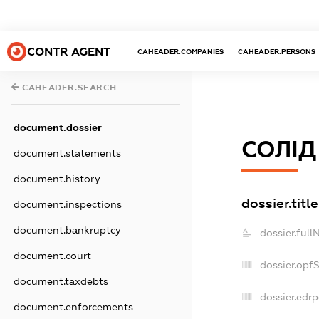
CONTR AGENT
CAHEADER.COMPANIES
CAHEADER.PERSONS
CAHEADER.SEARCH
document.dossier
СОЛІД
document.statements
document.history
dossier.title
document.inspections
document.bankruptcy
dossier.full
document.court
dossier.opf
document.taxdebts
dossier.edrp
document.enforcements