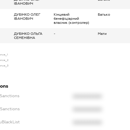
ІВАНОВИЧ
ДУБІНКО ОЛЕГ
Кінцевий
Батько
ІВАНОВИЧ
бенефіціарний
власник (контролер)
ДУБІНКО ОЛЬГА
-
Мати
СЕМЕНІВНА
cense_1
cense_2
cense_3
ions
cSanctions
XXXXXXXXXX
oSanctions
XXXXXXXXXX
uBlackList
XXXXXXXXXX