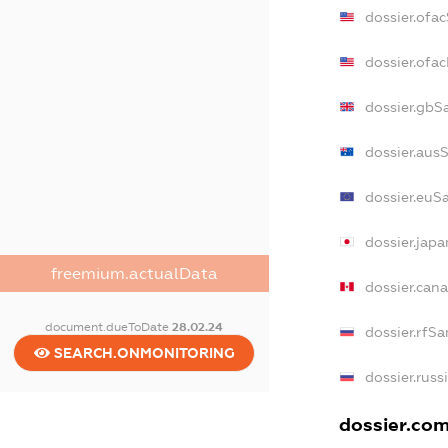
dossier.ofa
dossier.of
dossier.gbS
dossier.aus
dossier.euS
dossier.jap
freemium.actualData
dossier.can
document.dueToDate
28.02.24
dossier.rfSa
SEARCH.ONMONITORING
dossier.russ
dossier.com