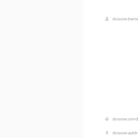
dossier.bene
dossier.smid
dossier.addr