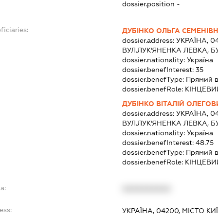
dossier.position -
ficiaries:
ДУБІНКО ОЛЬГА СЕМЕНІВ
dossier.address:
УКРАЇНА, 04
ВУЛ.ЛУК'ЯНЕНКА ЛЕВКА, Б
dossier.nationality:
Україна
dossier.benefInterest:
35
dossier.benefType:
Прямий в
dossier.benefRole:
КІНЦЕВИ
ДУБІНКО ВІТАЛІЙ ОЛЕГОВ
dossier.address:
УКРАЇНА, 04
ВУЛ.ЛУК'ЯНЕНКА ЛЕВКА, Б
dossier.nationality:
Україна
dossier.benefInterest:
48.75
dossier.benefType:
Прямий в
dossier.benefRole:
КІНЦЕВИ
a:
XXXXXXXXXX
ess:
УКРАЇНА, 04200, МІСТО К