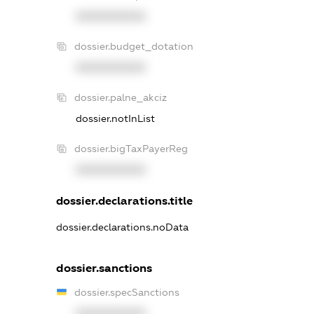
XXXXXXXXXX
dossier.budget_dotation
XXXXXXXXXX
dossier.palne_akciz
dossier.notInList
dossier.bigTaxPayerReg
XXXXXXXXXX
dossier.declarations.title
dossier.declarations.noData
dossier.sanctions
dossier.specSanctions
XXXXXXXXXX