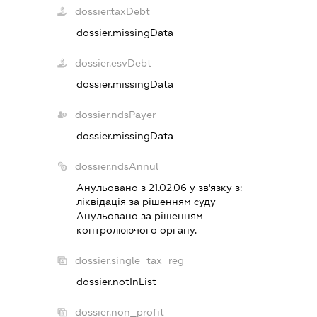
dossier.taxDebt
dossier.missingData
dossier.esvDebt
dossier.missingData
dossier.ndsPayer
dossier.missingData
dossier.ndsAnnul
Анульовано з 21.02.06 у зв'язку з:
лiквiдацiя за рiшенням суду
Анульовано за рiшенням
контролюючого органу.
dossier.single_tax_reg
dossier.notInList
dossier.non_profit