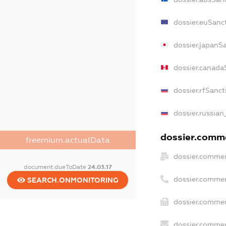
dossier.euSanc
dossier.japanS
dossier.canada
dossier.rfSanct
dossier.russian
dossier.comme
freemium.actualData
dossier.commer
document.dueToDate
24.03.17
dossier.commer
SEARCH.ONMONITORING
dossier.commer
dossier.commer