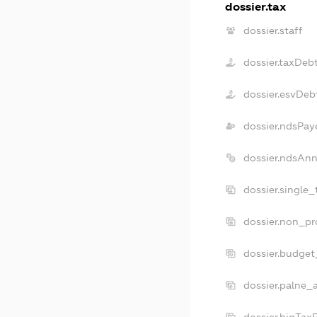
dossier.tax
dossier.staff
dossier.taxDeb
dossier.esvDeb
dossier.ndsPay
dossier.ndsAnn
dossier.single
dossier.non_pr
dossier.budget
dossier.palne_