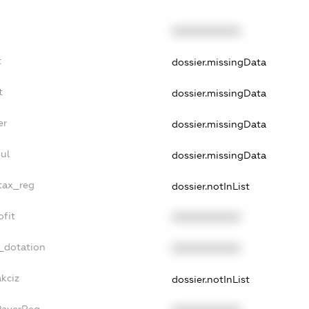
XXXXXXXXXX
t
dossier.missingData
t
dossier.missingData
er
dossier.missingData
ul
dossier.missingData
_tax_reg
dossier.notInList
ofit
XXXXXXXXXX
_dotation
XXXXXXXXXX
akciz
dossier.notInList