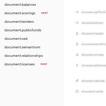
document.balances
dossier.opfSub
document.scorings
new!
document.tenders
dossier.edrpo:
document.publicfunds
dossier.heads:
document.ved
dossier.benefici
document.semantrum
dossier.smida:
document.relationships
document.licenses
new!
dossier.address
dossier.capital:
dossier.kveds: