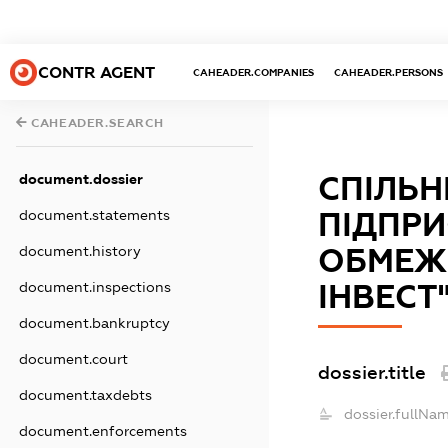
CONTR AGENT
CAHEADER.COMPANIES
CAHEADER.PERSONS
CAHEADER.SEARCH
СПІЛЬН
document.dossier
ПІДПРИ
document.statements
ОБМЕЖ
document.history
ІНВЕСТ
document.inspections
document.bankruptcy
document.court
dossier.title
document.taxdebts
dossier.fullNam
document.enforcements