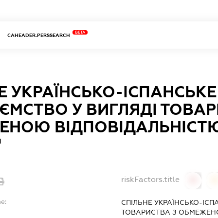
BETA
CAHEADER.PERSSEARCH
Е УКРАЇНСЬКО-ІСПАНСЬКЕ
ЄМСТВО У ВИГЛЯДІ ТОВАР
ЕНОЮ ВІДПОВІДАЛЬНІСТЮ
"
riskFactors.title
0
0
e:
СПІЛЬНЕ УКРАЇНСЬКО-ІСП
ТОВАРИСТВА З ОБМЕЖЕН