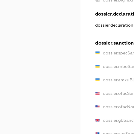
dossier.bigTax
dossier.declarati
dossier.declaratio
dossier.sanction
dossier.specSa
dossier.rnboSa
dossier.amkuBl
dossier.ofacSa
dossier.ofacN
dossier.gbSanc
dossier.ausSan