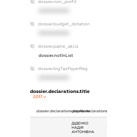
dossier.non_profit
XXXXXXXXXX
dossier.budget_dotation
XXXXXXXXXX
dossier.palne_akciz
dossier.notInList
dossier.bigTaxPayerReg
XXXXXXXXXX
dossier.declarations.title
2017
dossier.declarations.pepName
dossier.declarations.personName
dossier.declarat
ДІДЕНКО
Кінцевий
НАДІЯ
бенефіціарний
АНТОНІВНА
власник
(контролер)