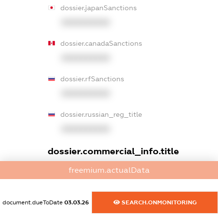
dossier.japanSanctions
XXXXXXXXXX
dossier.canadaSanctions
XXXXXXXXXX
dossier.rfSanctions
XXXXXXXXXX
dossier.russian_reg_title
XXXXXXXXXX
dossier.commercial_info.title
freemium.actualData
dossier.commercial_info.postal_address
XXXXXXXXXX
document.dueToDate
03.03.26
SEARCH.ONMONITORING
dossier.commercial_info.phone
XXXXXXXXXX