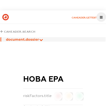
CAHEADER.GETTEST
CAHEADER.SEARCH
document.dossier
НОВА ЕРА
riskFactors.title
0
0
0