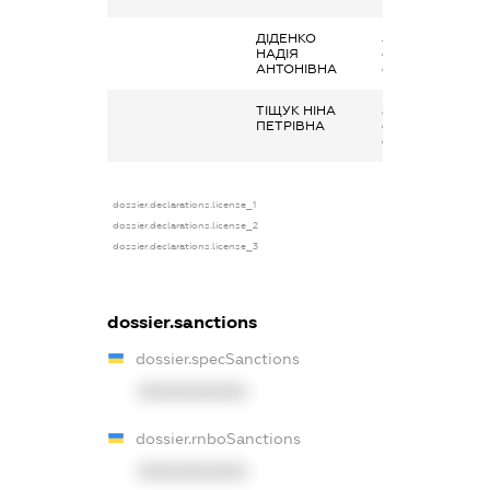
ДІДЕНКО
Заробітна плата
НАДІЯ
отримана за
АНТОНІВНА
сумісництвом
ТІЩУК НІНА
Заробітна плата
ПЕТРІВНА
отримана за
сумісництвом
dossier.declarations.license_1
dossier.declarations.license_2
dossier.declarations.license_3
dossier.sanctions
dossier.specSanctions
XXXXXXXXXX
dossier.rnboSanctions
XXXXXXXXXX