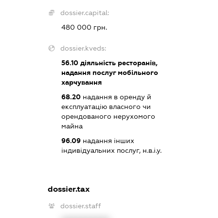
dossier.capital:
480 000 грн.
dossier.kveds:
56.10
діяльність ресторанів,
надання послуг мобільного
харчування
68.20
надання в оренду й
експлуатацію власного чи
орендованого нерухомого
майна
96.09
надання інших
індивідуальних послуг, н.в.і.у.
dossier.tax
dossier.staff