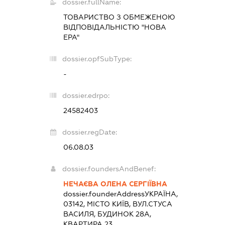
dossier.fullName:
ТОВАРИСТВО З ОБМЕЖЕНОЮ
ВІДПОВІДАЛЬНІСТЮ "НОВА
ЕРА"
dossier.opfSubType:
-
dossier.edrpo:
24582403
dossier.regDate:
06.08.03
dossier.foundersAndBenef:
НЕЧАЄВА ОЛЕНА СЕРГІЇВНА
dossier.founderAddress
УКРАЇНА,
03142, МІСТО КИЇВ, ВУЛ.СТУСА
ВАСИЛЯ, БУДИНОК 28А,
КВАРТИРА 23