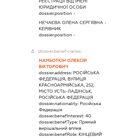
РЕЄСТРАЦІЇ ВІД ІМЕНІ
ЮРИДИЧНОЇ ОСОБИ
dossier.position -
НЕЧАЄВА ОЛЕНА СЕРГІЇВНА
-
КЕРІВНИК
dossier.position -
dossier.beneficiaries:
НАМЬОТКІН ОЛЕКСІЙ
ВІКТОРОВИЧ
dossier.address:
РОСІЙСЬКА
ФЕДЕРАЦІЯ, ВУЛИЦЯ
КРАСНОАРМІЙСЬКА, 252,
МІСТО УСТЬ-ЛАДІНСЬК,
РОСІЙСЬКА ФЕДЕРАЦІЯ
dossier.nationality:
Російська
Федерація
dossier.benefInterest:
40
dossier.benefType:
Прямий
вирішальний вплив
dossier.benefRole:
КІНЦЕВИЙ