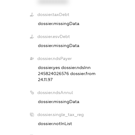
XXXXXXXXXX
dossier.taxDebt
dossier.missingData
dossier.esvDebt
dossier.missingData
dossier.ndsPayer
dossier.yes
dossier.ndsInn
245824026576
dossier.from
24.11.97
dossier.ndsAnnul
dossier.missingData
dossier.single_tax_reg
dossier.notInList