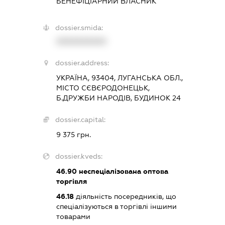
БЕНЕФІЦІАРНИЙ ВЛАСНИК
dossier.smida:
XXXXXXXXXX
dossier.address:
УКРАЇНА, 93404, ЛУГАНСЬКА ОБЛ.,
МІСТО СЄВЄРОДОНЕЦЬК,
Б.ДРУЖБИ НАРОДІВ, БУДИНОК 24
dossier.capital:
9 375 грн.
dossier.kveds:
46.90
неспеціалізована оптова
торгівля
46.18
діяльність посередників, що
спеціалізуються в торгівлі іншими
товарами