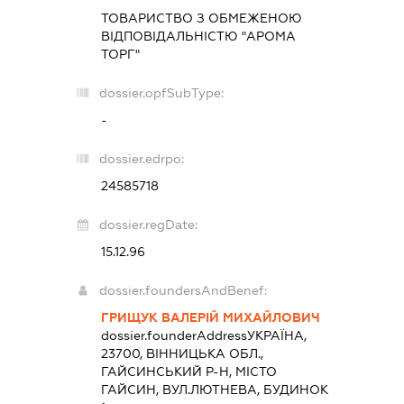
ТОВАРИСТВО З ОБМЕЖЕНОЮ
ВІДПОВІДАЛЬНІСТЮ "АРОМА
ТОРГ"
dossier.opfSubType:
-
dossier.edrpo:
24585718
dossier.regDate:
15.12.96
dossier.foundersAndBenef:
ГРИЩУК ВАЛЕРІЙ МИХАЙЛОВИЧ
dossier.founderAddress
УКРАЇНА,
23700, ВІННИЦЬКА ОБЛ.,
ГАЙСИНСЬКИЙ Р-Н, МІСТО
ГАЙСИН, ВУЛ.ЛЮТНЕВА, БУДИНОК