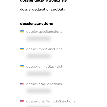
dossier.declarations.title
dossier.declarations.noData
dossier.sanctions
dossier.specSanctions
XXXXXXXXXX
dossier.rnboSanctions
XXXXXXXXXX
dossier.amkuBlackList
XXXXXXXXXX
dossier.ofacSanctions
XXXXXXXXXX
dossier.ofacNonSdnSanctions