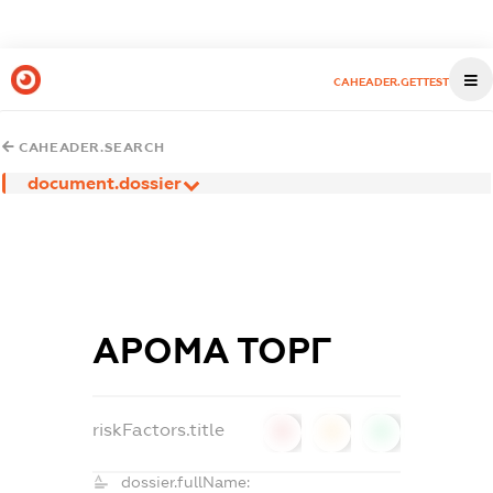
CAHEADER.GETTEST
CAHEADER.SEARCH
document.dossier
АРОМА ТОРГ
riskFactors.title
0
0
0
dossier.fullName: