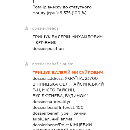
1
Розмір внеску до статутного
фонду (грн.):
9 375
(100 %)
dossier.heads:
ГРИЩУК ВАЛЕРІЙ МИХАЙЛОВИЧ
-
КЕРІВНИК
dossier.position -
dossier.beneficiaries:
ГРИЩУК ВАЛЕРІЙ МИХАЙЛОВИЧ
dossier.address:
УКРАЇНА, 23700,
ВІННИЦЬКА ОБЛ., ГАЙСИНСЬКИЙ
Р-Н, МІСТО ГАЙСИН,
ВУЛ.ЛЮТНЕВА, БУДИНОК 1
dossier.nationality:
-
dossier.benefInterest:
100
dossier.benefType:
Прямий
вирішальний вплив
dossier.benefRole:
КІНЦЕВИЙ