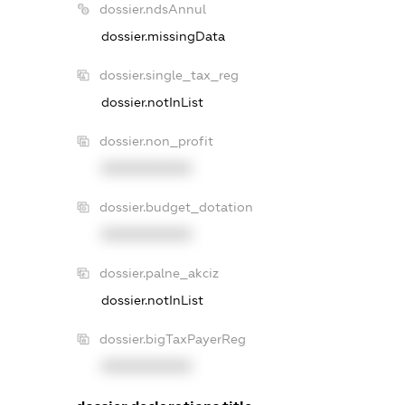
dossier.ndsAnnul
dossier.missingData
dossier.single_tax_reg
dossier.notInList
dossier.non_profit
XXXXXXXXXX
dossier.budget_dotation
XXXXXXXXXX
dossier.palne_akciz
dossier.notInList
dossier.bigTaxPayerReg
XXXXXXXXXX