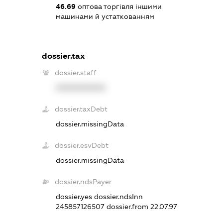
46.69
оптова торгівля іншими
машинами й устаткованням
dossier.tax
dossier.staff
XXXXXXXXXX
dossier.taxDebt
dossier.missingData
dossier.esvDebt
dossier.missingData
dossier.ndsPayer
dossier.yes
dossier.ndsInn
245857126507
dossier.from 22.07.97