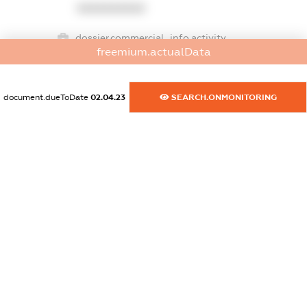
XXXXXXXXXX
dossier.commercial_info.activity
freemium.actualData
XXXXXXXXXX
document.dueToDate
02.04.23
SEARCH.ONMONITORING
freemium.exampleText_1
freemium.exampleText_2
freemium.anonymousPerSearch2
FREEMIUM.DETAILS
FREEMIUM.REGISTER