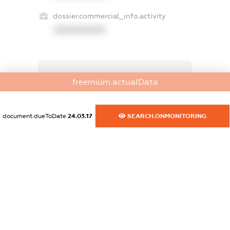
dossier.commercial_info.activity
XXXXXXXXXX
freemium.exampleText_1
freemium.actualData
freemium.exampleText_2
freemium.anonymousPerSearch2
FREEMIUM.DETAILS
document.dueToDate
24.03.17
SEARCH.ONMONITORING
FREEMIUM.REGISTER