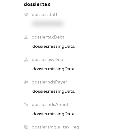
dossier.tax
dossier.staff
XXXXXXXXXX
dossier.taxDebt
dossier.missingData
dossier.esvDebt
dossier.missingData
dossier.ndsPayer
dossier.missingData
dossier.ndsAnnul
dossier.missingData
dossier.single_tax_reg