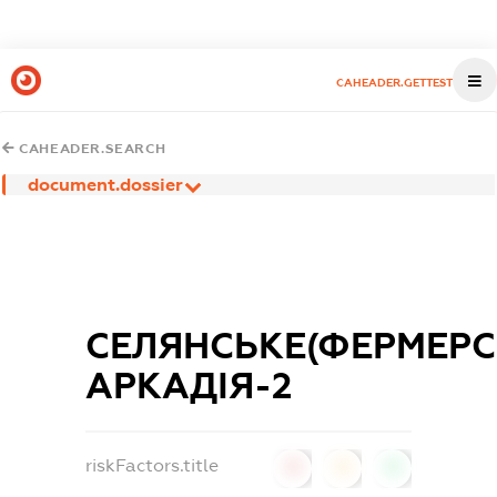
CAHEADER.GETTEST
CAHEADER.SEARCH
document.dossier
СЕЛЯНСЬКЕ(ФЕРМЕР
АРКАДІЯ-2
riskFactors.title
0
0
0