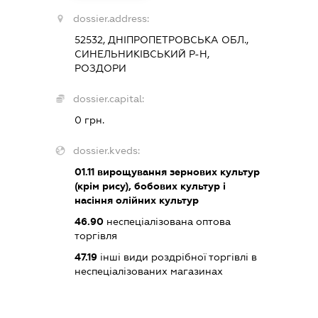
dossier.address:
52532, ДНІПРОПЕТРОВСЬКА ОБЛ.,
СИНЕЛЬНИКІВСЬКИЙ Р-Н,
РОЗДОРИ
dossier.capital:
0 грн.
dossier.kveds:
01.11
вирощування зернових культур
(крім рису), бобових культур і
насіння олійних культур
46.90
неспеціалізована оптова
торгівля
47.19
інші види роздрібної торгівлі в
неспеціалізованих магазинах