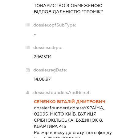
ТОВАРИСТВО З ОБМЕЖЕНОЮ
ВІДПОВІДАЛЬНІСТЮ "ПРОМІК."
dossier.opfSubType:
-
dossier.edrpo:
24615114
dossier.regDate:
14.08.97
dossier.foundersAndBenef:
СЕМЕНКО ВІТАЛІЙ ДМИТРОВИЧ
dossier.founderAddress
УКРАЇНА,
02095, МІСТО КИЇВ, ВУЛИЦЯ
СРІБНОКІЛЬСЬКА, БУДИНОК 8,
КВАРТИРА 416
Розмір внеску до статутного фонду