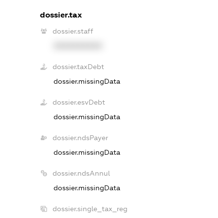
dossier.tax
dossier.staff
XXXXXXXXXX
dossier.taxDebt
dossier.missingData
dossier.esvDebt
dossier.missingData
dossier.ndsPayer
dossier.missingData
dossier.ndsAnnul
dossier.missingData
dossier.single_tax_reg