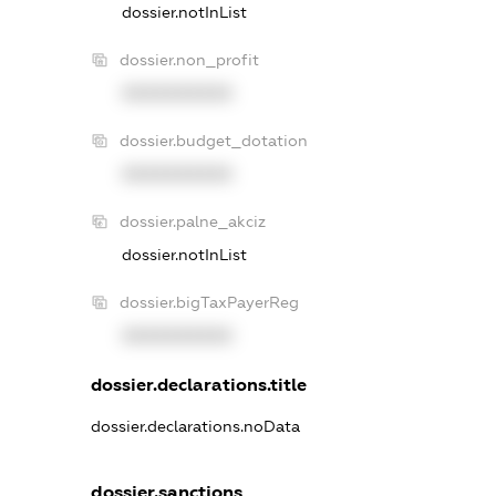
dossier.notInList
dossier.non_profit
XXXXXXXXXX
dossier.budget_dotation
XXXXXXXXXX
dossier.palne_akciz
dossier.notInList
dossier.bigTaxPayerReg
XXXXXXXXXX
dossier.declarations.title
dossier.declarations.noData
dossier.sanctions