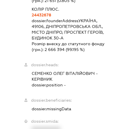
(грн.):
21 651
(0.805 %)
КОЛІР ПЛЮС.
24432678
dossier.founderAddress
УКРАЇНА,
49106, ДНІПРОПЕТРОВСЬКА ОБЛ.,
МІСТО ДНІПРО, ПРОСПЕКТ ГЕРОЇВ,
БУДИНОК 30-А
Розмір внеску до статутного фонду
(грн.):
2 666 394
(99.195 %)
dossier.heads:
СЕМЕНКО ОЛЕГ ВІТАЛІЙОВИЧ
-
КЕРІВНИК
dossier.position -
dossier.beneficiaries:
dossier.missingData
dossier.smida:
XXXXXXXXXX