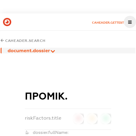
CAHEADER.GETTEST
CAHEADER.SEARCH
document.dossier
ПРОМІК.
riskFactors.title
0
0
0
dossier.fullName: