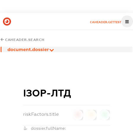
CAHEADER.GETTEST
CAHEADER.SEARCH
document.dossier
ІЗОР-ЛТД
riskFactors.title
0
0
0
dossier.fullName: