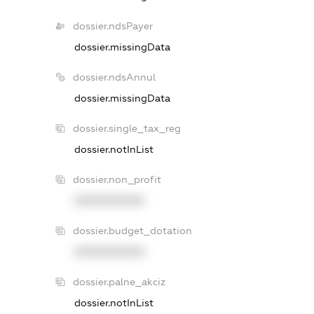
dossier.ndsPayer
dossier.missingData
dossier.ndsAnnul
dossier.missingData
dossier.single_tax_reg
dossier.notInList
dossier.non_profit
XXXXXXXXXX
dossier.budget_dotation
XXXXXXXXXX
dossier.palne_akciz
dossier.notInList