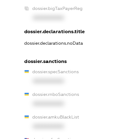
dossier.bigTaxPayerReg
XXXXXXXXXX
dossier.declarations.title
dossier.declarations.noData
dossier.sanctions
dossier.specSanctions
XXXXXXXXXX
dossier.rnboSanctions
XXXXXXXXXX
dossier.amkuBlackList
XXXXXXXXXX