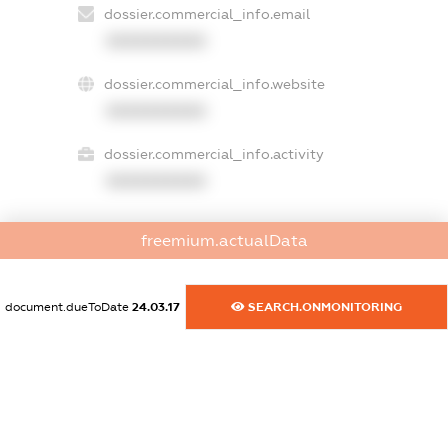
dossier.commercial_info.email
XXXXXXXXXX
dossier.commercial_info.website
XXXXXXXXXX
dossier.commercial_info.activity
XXXXXXXXXX
freemium.actualData
freemium.exampleText_1
freemium.exampleText_2
freemium.anonymousPerSearch2
document.dueToDate
24.03.17
SEARCH.ONMONITORING
FREEMIUM.DETAILS
FREEMIUM.REGISTER