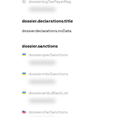
dossier.bigTaxPayerReg
XXXXXXXXXX
dossier.declarations.title
dossier.declarations.noData
dossier.sanctions
dossier.specSanctions
XXXXXXXXXX
dossier.rnboSanctions
XXXXXXXXXX
dossier.amkuBlackList
XXXXXXXXXX
dossier.ofacSanctions