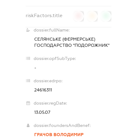
riskFactors.title
0
0
0
dossier.fullName:
СЕЛЯНСЬКЕ (ФЕРМЕРСЬКЕ)
ГОСПОДАРСТВО "ПОДОРОЖНИК"
dossier.opfSubType:
-
dossier.edrpo:
24616311
dossier.regDate:
13.05.07
dossier.foundersAndBenef:
ГРАЧОВ ВОЛОДИМИР