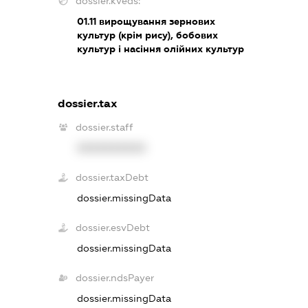
dossier.kveds:
01.11
вирощування зернових
культур (крім рису), бобових
культур і насіння олійних культур
dossier.tax
dossier.staff
XXXXXXXXXX
dossier.taxDebt
dossier.missingData
dossier.esvDebt
dossier.missingData
dossier.ndsPayer
dossier.missingData