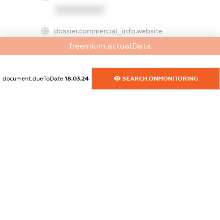
XXXXXXXXXX
dossier.commercial_info.website
XXXXXXXXXX
freemium.actualData
dossier.commercial_info.activity
XXXXXXXXXX
document.dueToDate
18.03.24
SEARCH.ONMONITORING
freemium.exampleText_1
freemium.exampleText_2
freemium.anonymousPerSearch2
FREEMIUM.DETAILS
FREEMIUM.REGISTER