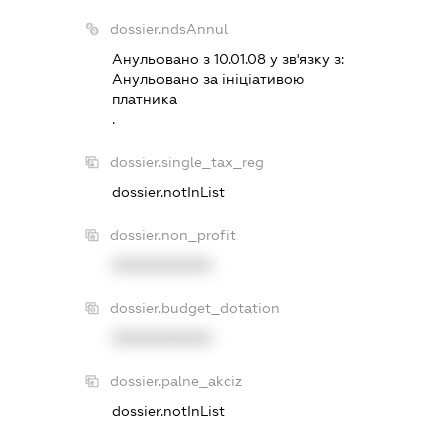
dossier.ndsAnnul
Анульовано з 10.01.08 у зв'язку з:
Анульовано за iнiцiативою
платника
.
dossier.single_tax_reg
dossier.notInList
dossier.non_profit
XXXXXXXXXX
dossier.budget_dotation
XXXXXXXXXX
dossier.palne_akciz
dossier.notInList