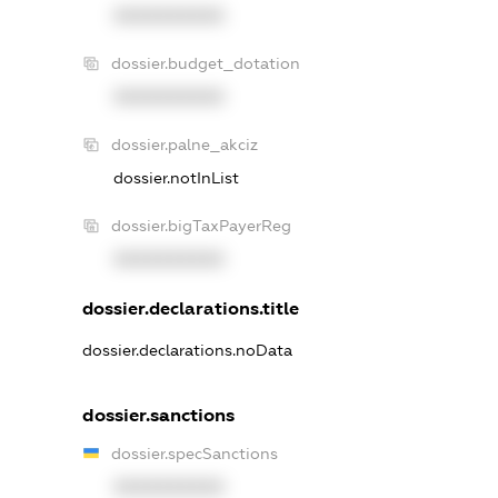
XXXXXXXXXX
dossier.budget_dotation
XXXXXXXXXX
dossier.palne_akciz
dossier.notInList
dossier.bigTaxPayerReg
XXXXXXXXXX
dossier.declarations.title
dossier.declarations.noData
dossier.sanctions
dossier.specSanctions
XXXXXXXXXX