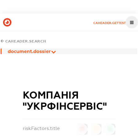
CAHEADER.GETTEST
CAHEADER.SEARCH
document.dossier
КОМПАНІЯ
"УКРФІНСЕРВІС"
riskFactors.title
0
0
0