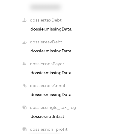
XXXXXXXXXX
dossier.taxDebt
dossier.missingData
dossier.esvDebt
dossier.missingData
dossier.ndsPayer
dossier.missingData
dossier.ndsAnnul
dossier.missingData
dossier.single_tax_reg
dossier.notInList
dossier.non_profit