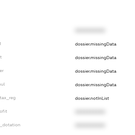
XXXXXXXXXX
t
dossier.missingData
t
dossier.missingData
er
dossier.missingData
nul
dossier.missingData
_tax_reg
dossier.notInList
ofit
XXXXXXXXXX
t_dotation
XXXXXXXXXX