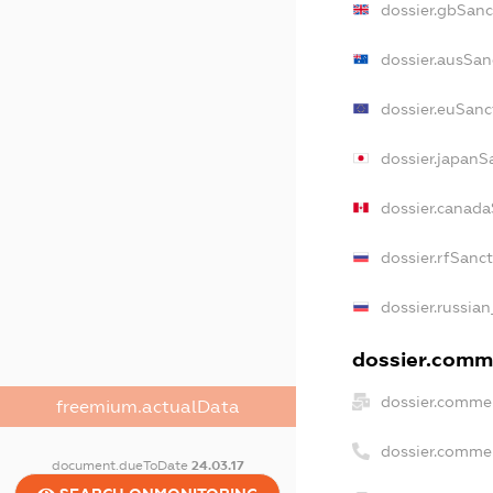
dossier.gbSanc
dossier.ausSan
dossier.euSanc
dossier.japanS
dossier.canad
dossier.rfSanc
dossier.russian
dossier.comme
dossier.commer
freemium.actualData
dossier.comme
document.dueToDate
24.03.17