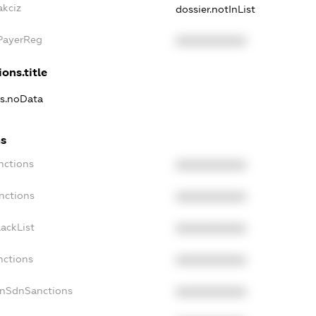
akciz
dossier.notInList
xPayerReg
XXXXXXXXXX
ons.title
ns.noData
ns
nctions
XXXXXXXXXX
nctions
XXXXXXXXXX
ackList
XXXXXXXXXX
nctions
XXXXXXXXXX
onSdnSanctions
XXXXXXXXXX