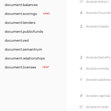
dossier.edrpo:
document.balances
dossier.found
document.scorings
new!
document.tenders
dossier.heads:
document.publicfunds
document.ved
document.semantrum
dossier.benefic
document.relationships
document.licenses
new!
dossier.smida:
dossier.address
dossier.capital:
dossier.kveds: