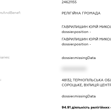
24621155
ersAndBenef:
РЕЛІГІЙНА ГРОМАДА
ГАВРИЛИШИН ЮРІЙ МИК
dossier.position -
ГАВРИЛИШИН ЮРІЙ МИК
dossier.position -
iaries:
dossier.missingData
XXXXXXXXXX
:
48132, ТЕРНОПІЛЬСЬКА ОБ
СОРОЦЬКЕ, ВУЛИЦЯ ЦЕНТРА
dossier.missingData
94.91
діяльність релігійних 