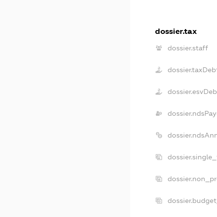
dossier.tax
dossier.staff
dossier.taxDeb
dossier.esvDeb
dossier.ndsPay
dossier.ndsAn
dossier.single
dossier.non_pr
dossier.budge