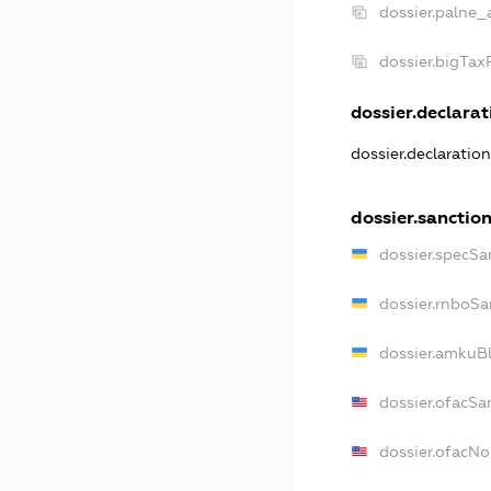
dossier.palne_
dossier.bigTa
dossier.declarati
dossier.declaratio
dossier.sanctio
dossier.specSa
dossier.rnboSa
dossier.amkuBl
dossier.ofacSa
dossier.ofacN