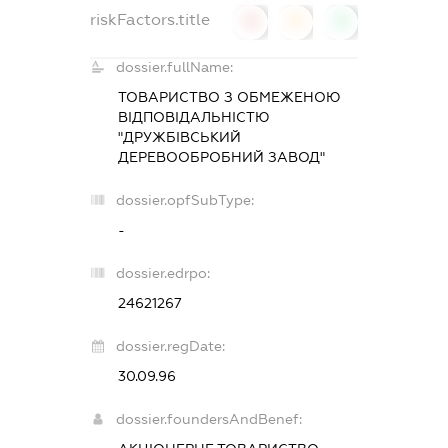
riskFactors.title
0
0
0
dossier.fullName:
ТОВАРИСТВО З ОБМЕЖЕНОЮ
ВІДПОВІДАЛЬНІСТЮ
"ДРУЖБІВСЬКИЙ
ДЕРЕВООБРОБНИЙ ЗАВОД"
dossier.opfSubType:
-
dossier.edrpo:
24621267
dossier.regDate:
30.09.96
dossier.foundersAndBenef: