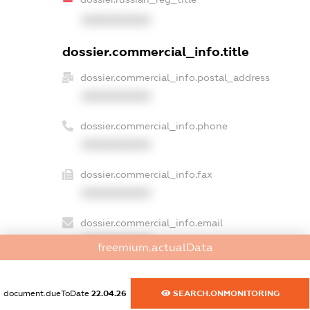
XXXXXXXXXX
dossier.commercial_info.title
dossier.commercial_info.postal_address
XXXXXXXXXX
dossier.commercial_info.phone
XXXXXXXXXX
dossier.commercial_info.fax
XXXXXXXXXX
dossier.commercial_info.email
XXXXXXXXXX
freemium.actualData
dossier.commercial_info.website
XXXXXXXXXX
document.dueToDate
22.04.26
SEARCH.ONMONITORING