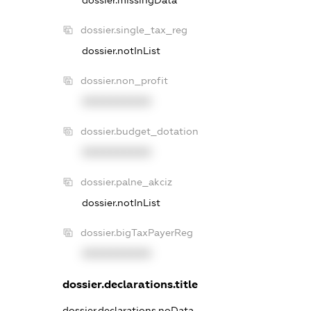
dossier.single_tax_reg
dossier.notInList
dossier.non_profit
XXXXXXXXXX
dossier.budget_dotation
XXXXXXXXXX
dossier.palne_akciz
dossier.notInList
dossier.bigTaxPayerReg
XXXXXXXXXX
dossier.declarations.title
dossier.declarations.noData