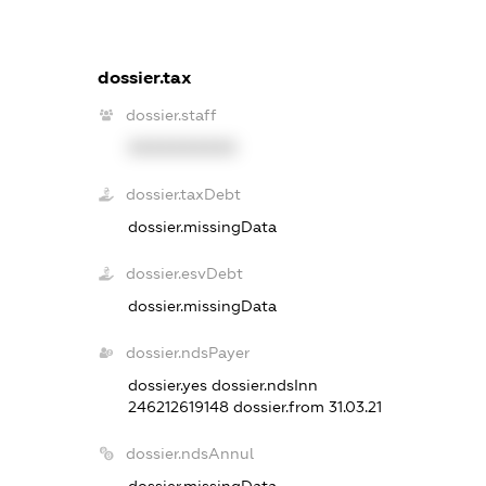
dossier.tax
dossier.staff
XXXXXXXXXX
dossier.taxDebt
dossier.missingData
dossier.esvDebt
dossier.missingData
dossier.ndsPayer
dossier.yes
dossier.ndsInn
246212619148
dossier.from 31.03.21
dossier.ndsAnnul
dossier.missingData