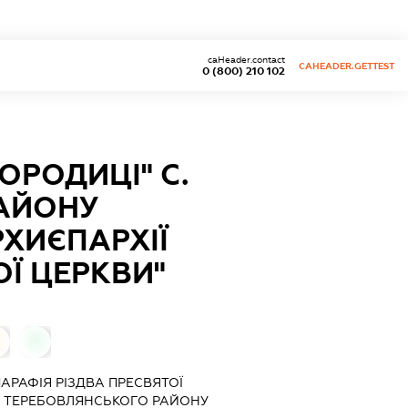
caHeader.contact
CAHEADER.GETTEST
0 (800) 210 102
ОРОДИЦІ" С.
АЙОНУ
РХИЄПАРХІЇ
Ї ЦЕРКВИ"
0
ПАРАФІЯ РІЗДВА ПРЕСВЯТОЇ
Н ТЕРЕБОВЛЯНСЬКОГО РАЙОНУ