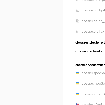
dossier.budge
dossier.palne_
dossier.bigTa
dossier.declarat
dossier.declaratio
dossier.sanctio
dossier.specSa
dossier.rnboS
dossier.amkuB
dossier.ofacSa