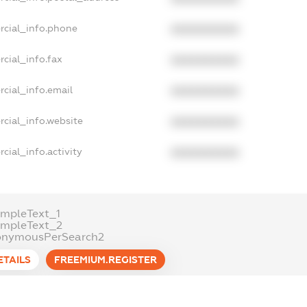
rcial_info.phone
XXXXXXXXXX
cial_info.fax
XXXXXXXXXX
cial_info.email
XXXXXXXXXX
cial_info.website
XXXXXXXXXX
cial_info.activity
XXXXXXXXXX
mpleText_1
ampleText_2
onymousPerSearch2
ETAILS
FREEMIUM.REGISTER