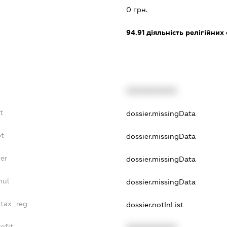
0 грн.
94.91
діяльність релігійних
XXXXXXXXXX
t
dossier.missingData
bt
dossier.missingData
er
dossier.missingData
nul
dossier.missingData
_tax_reg
dossier.notInList
ofit